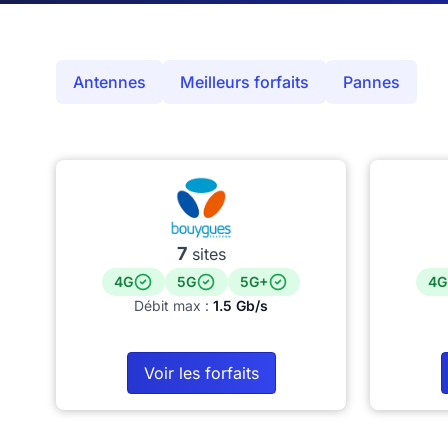
Antennes
Meilleurs forfaits
Pannes
7
sites
4G
5G
5G+
4G
Débit max :
1.5 Gb/s
Voir les forfaits