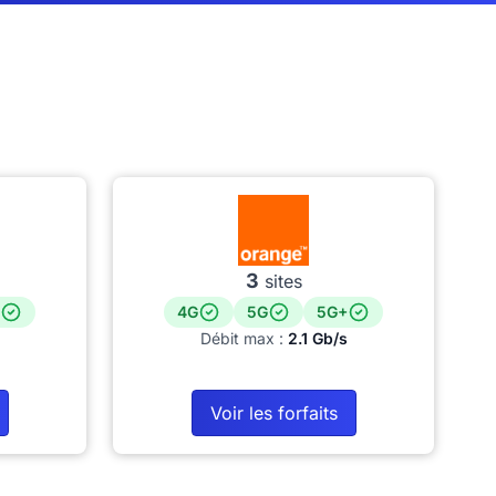
3
sites
4G
5G
5G+
Débit max :
2.1 Gb/s
Voir les forfaits