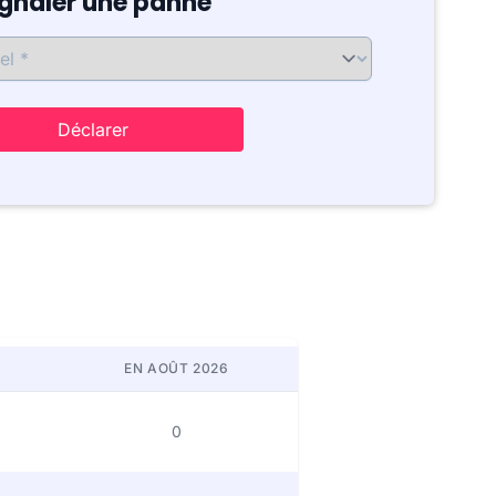
ignaler une panne
Déclarer
EN AOÛT 2026
0