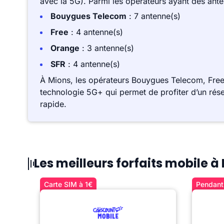
avec la 5G). Parmi les opérateurs ayant des ant
Bouygues Telecom
: 7 antenne(s)
Free
: 4 antenne(s)
Orange
: 3 antenne(s)
SFR
: 4 antenne(s)
À Mions, les opérateurs Bouygues Telecom, Free
technologie 5G+ qui permet de profiter d’un rése
rapide.
Les meilleurs forfaits mobile à
Carte SIM à 1€
Pendant 