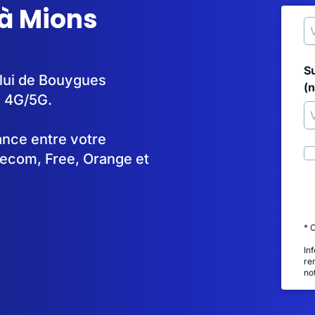
 à Mions
S
elui de Bouygues
(
n 4G/5G.
tance entre votre
lecom, Free, Orange et
* 
In
re
no