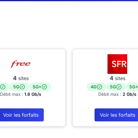
4
4
sites
sites
5G
5G+
4G
5G
5G+
Débit max :
1.6 Gb/s
Débit max :
2 Gb/s
Voir les forfaits
Voir les forfaits