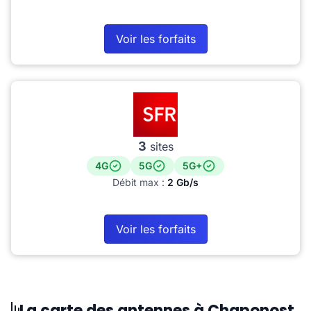
Voir les forfaits
3
sites
4G
5G
5G+
Débit max :
2 Gb/s
Voir les forfaits
La carte des antennes à Chaponost