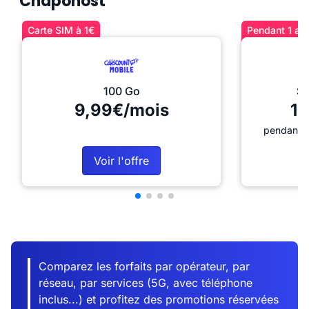
Chaponost
Carte SIM à 1€
Pendant 1 an 
100 Go
Sé
9,99€/mois
12
pendant 1
Voir l'offre
Comparez les forfaits par opérateur, par
réseau, par services (5G, avec téléphone
inclus...) et profitez des promotions réservées