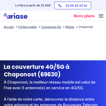
La fibre à partir de 22,99€
02 99 36 30 54
Bons plans
Accueil
Forfait mobile
Couverture 5G
Rhône
Chaponost
Box internet
Forfaits mobile
Téléphones
Streaming
La couverture 4G/5G à
Chaponost (69630)
À Chaponost, le meilleur réseau mobile est celui de
Free avec 5 antenne(s) en service en 4G/5G.
À l’aide de notre carte, découvrez la distance entre
votre adresse et les antennes de Bouygues Telecom,