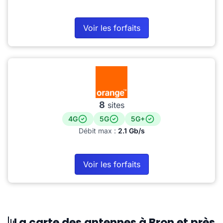
Voir les forfaits
8
sites
4G
5G
5G+
Débit max :
2.1 Gb/s
Voir les forfaits
La carte des antennes à Bron et près