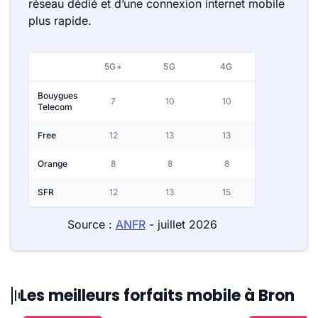
réseau dédié et d’une connexion internet mobile
plus rapide.
5G+
5G
4G
Bouygues
7
10
10
Telecom
Free
12
13
13
Orange
8
8
8
SFR
12
13
15
Source :
ANFR
- juillet 2026
Les meilleurs forfaits mobile à Bron