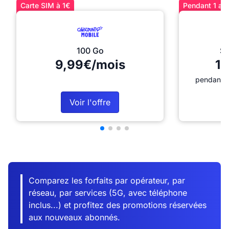
Carte SIM à 1€
Pendant 1 an 
100 Go
Sé
9,99€/mois
12
pendant 1
Voir l'offre
Comparez les forfaits par opérateur, par
réseau, par services (5G, avec téléphone
inclus...) et profitez des promotions réservées
aux nouveaux abonnés.