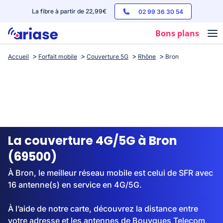
La fibre à partir de 22,99€
02 99 36 30 54
Bons plans
Accueil
Forfait mobile
Couverture 5G
Rhône
Bron
Box internet
Forfaits mobile
Téléphones
Streaming
La couverture 4G/5G à Bron
(69500)
À Bron, le meilleur réseau mobile est celui de SFR avec
16 antenne(s) en service en 4G/5G.
À l’aide de notre carte, découvrez la distance entre
votre adresse et les antennes de Bouygues Telecom,