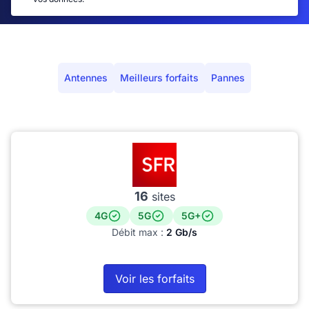
Antennes
Meilleurs forfaits
Pannes
16
sites
4G
5G
5G+
Débit max :
2 Gb/s
Voir les forfaits