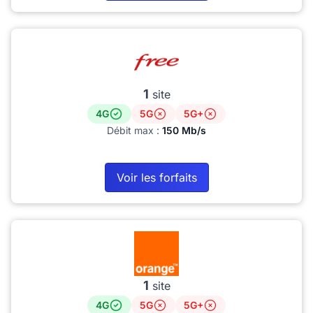
1
site
4G
5G
5G+
Débit max :
150 Mb/s
Voir les forfaits
1
site
4G
5G
5G+