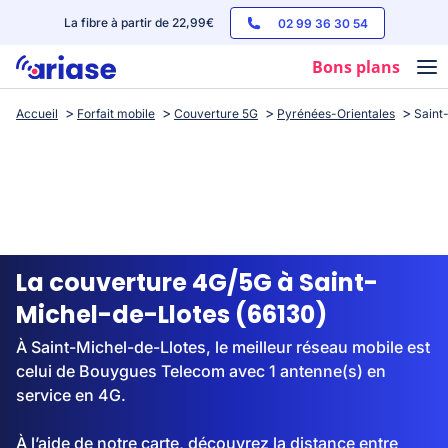
La fibre à partir de 22,99€
02 99 36 30 54
Bons plans
Accueil
Forfait mobile
Couverture 5G
Pyrénées-Orientales
Saint
Box internet
Forfaits mobile
Téléphones
Streaming
La couverture 4G/5G à Saint-
Michel-de-Llotes (66130)
À Saint-Michel-de-Llotes, le meilleur réseau mobile est
celui de Bouygues Telecom avec 1 antenne(s) en
service en 4G.
À l’aide de notre carte, découvrez la distance entre