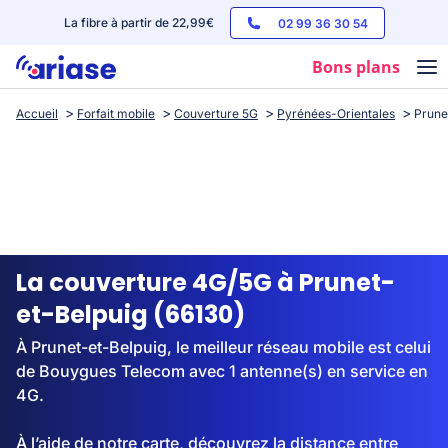
La fibre à partir de 22,99€
02 99 36 30 54
Bons plans
Accueil
Forfait mobile
Couverture 5G
Pyrénées-Orientales
Prune
Box internet
Forfaits mobile
Téléphones
Streaming
La couverture 4G/5G à Prunet-
et-Belpuig (66130)
À Prunet-et-Belpuig, le meilleur réseau mobile est celui
de Bouygues Telecom avec 1 antenne(s) en service en
4G.
À l’aide de notre carte, découvrez la distance entre