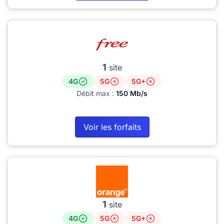
1
site
4G
5G
5G+
Débit max :
150 Mb/s
Voir les forfaits
1
site
4G
5G
5G+