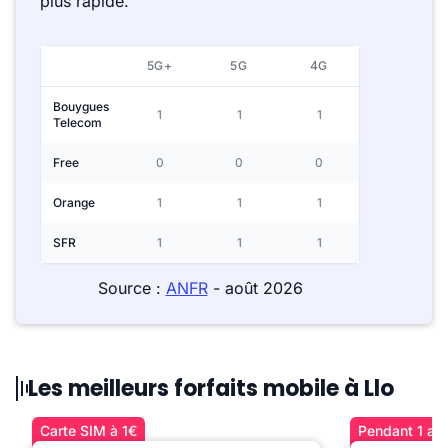
plus rapide.
5G+
5G
4G
Bouygues
1
1
1
Telecom
Free
0
0
0
Orange
1
1
1
SFR
1
1
1
Source :
ANFR
- août 2026
Les meilleurs forfaits mobile à Llo
Carte SIM à 1€
Pendant 1 an 