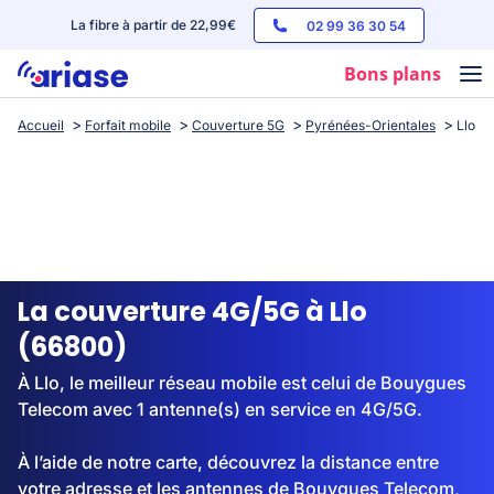
La fibre à partir de 22,99€
02 99 36 30 54
Bons plans
Accueil
Forfait mobile
Couverture 5G
Pyrénées-Orientales
Llo
Box internet
Forfaits mobile
Téléphones
Streaming
La couverture 4G/5G à Llo
(66800)
À Llo, le meilleur réseau mobile est celui de Bouygues
Telecom avec 1 antenne(s) en service en 4G/5G.
À l’aide de notre carte, découvrez la distance entre
votre adresse et les antennes de Bouygues Telecom,