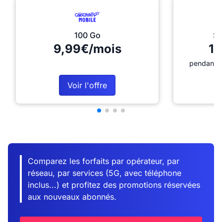
100 Go
Sé
9,99€/mois
12
pendant 1
Voir l'offre
Comparez les forfaits par opérateur, par
réseau, par services (5G, avec téléphone
inclus...) et profitez des promotions réservées
aux nouveaux abonnés.