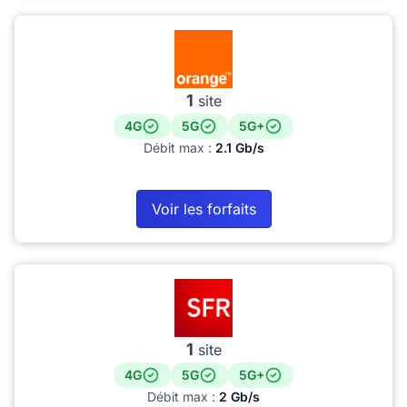
1
site
4G
5G
5G+
Débit max :
2.1 Gb/s
Voir les forfaits
1
site
4G
5G
5G+
Débit max :
2 Gb/s