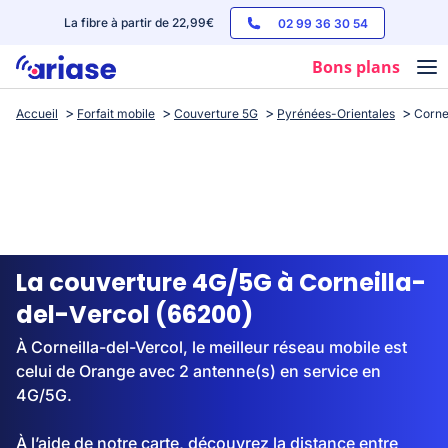
La fibre à partir de 22,99€
02 99 36 30 54
Bons plans
Accueil
Forfait mobile
Couverture 5G
Pyrénées-Orientales
Corne
Box internet
Forfaits mobile
Téléphones
Streaming
La couverture 4G/5G à Corneilla-
del-Vercol (66200)
À Corneilla-del-Vercol, le meilleur réseau mobile est
celui de Orange avec 2 antenne(s) en service en
4G/5G.
À l’aide de notre carte, découvrez la distance entre