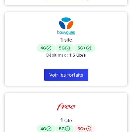
1
site
4G
5G
5G+
Débit max :
1.5 Gb/s
Voir les forfaits
1
site
4G
5G
5G+