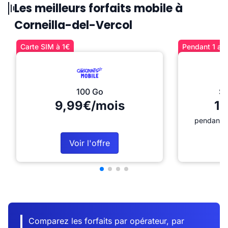
Les meilleurs forfaits mobile à
Corneilla-del-Vercol
Carte SIM à 1€
Pendant 1 an 
100 Go
Sé
9,99€/mois
12
pendant 1
Voir l'offre
Comparez les forfaits par opérateur, par