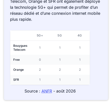
Telecom, Orange et SFR ont également déployé
la technologie 5G+ qui permet de profiter d’un
réseau dédié et d’une connexion internet mobile
plus rapide.
5G+
5G
4G
Bouygues
1
1
1
Telecom
Free
0
1
1
Orange
2
2
2
SFR
1
1
1
Source :
ANFR
- août 2026