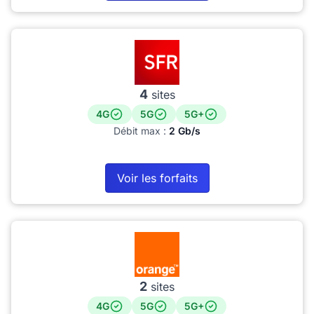
4
sites
4G
5G
5G+
Débit max :
2 Gb/s
Voir les forfaits
2
sites
4G
5G
5G+