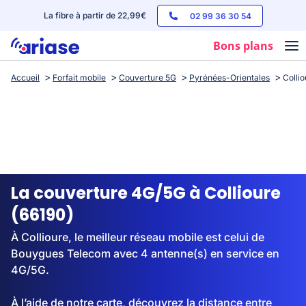
La fibre à partir de 22,99€
02 99 36 30 54
Bons plans
Accueil
Forfait mobile
Couverture 5G
Pyrénées-Orientales
Collio
Box internet
Forfaits mobile
Téléphones
Streaming
La couverture 4G/5G à Collioure
(66190)
À Collioure, le meilleur réseau mobile est celui de
Bouygues Telecom avec 4 antenne(s) en service en
4G/5G.
À l’aide de notre carte, découvrez la distance entre