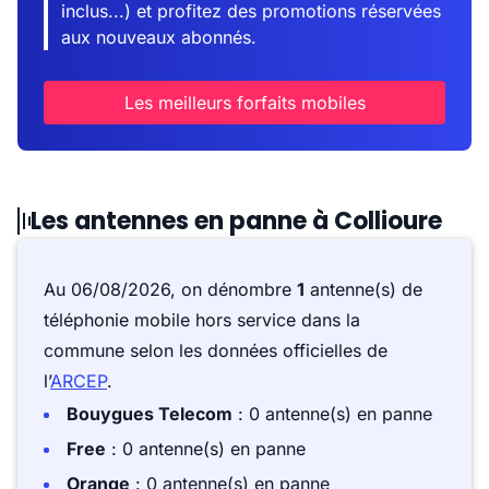
inclus...) et profitez des promotions réservées
aux nouveaux abonnés.
Les meilleurs forfaits mobiles
Les antennes en panne à Collioure
Au 06/08/2026, on dénombre
1
antenne(s) de
téléphonie mobile hors service dans la
commune selon les données officielles de
l’
ARCEP
.
Bouygues Telecom
: 0 antenne(s) en panne
Free
: 0 antenne(s) en panne
Orange
: 0 antenne(s) en panne