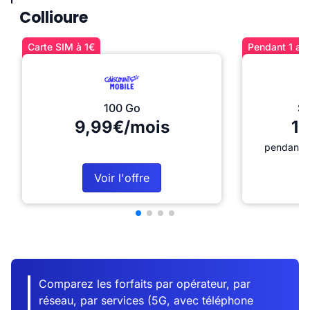
Collioure
Carte SIM à 1€
Pendant 1 an 
100 Go
Sé
9,99€/mois
12
pendant 1
Voir l'offre
Comparez les forfaits par opérateur, par
réseau, par services (5G, avec téléphone