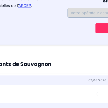
S
elles de l’
ARCEP
.
itants de Sauvagnon
07/08/2026
0