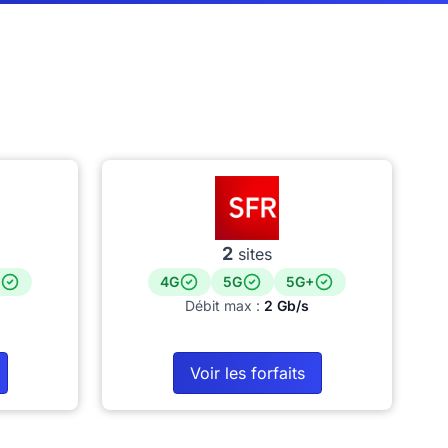
2
sites
4G
5G
5G+
Débit max :
2 Gb/s
Voir les forfaits