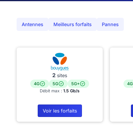
Antennes
Meilleurs forfaits
Pannes
2
sites
4G
5G
5G+
4G
Débit max :
1.5 Gb/s
Voir les forfaits