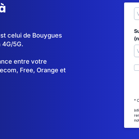
à
S
est celui de Bouygues
(
n 4G/5G.
tance entre votre
lecom, Free, Orange et
* 
In
re
no