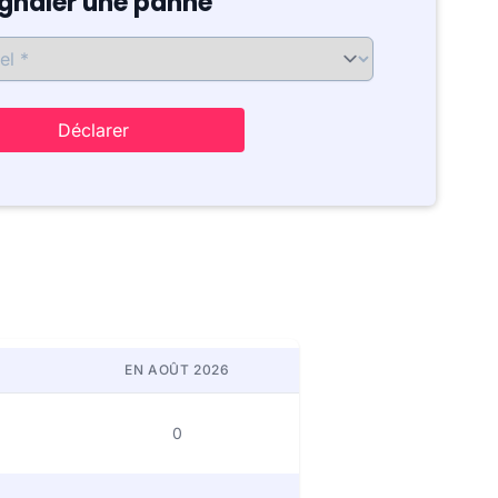
ignaler une panne
Déclarer
EN AOÛT 2026
0