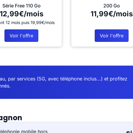
Série Free 110 Go
200 Go
12,99€/mois
11,99€/mois
nt 12 mois puis 19,99€/mois
Voir l'offre
Voir l'offre
u, par services (5G, avec téléphone inclus...) et profitez
nnés.
vagnon
éléphonie mobile hors