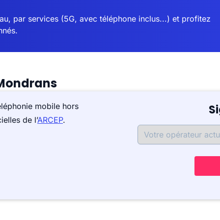
u, par services (5G, avec téléphone inclus...) et profitez
nnés.
-Mondrans
éléphonie mobile hors
S
elles de l’
ARCEP
.