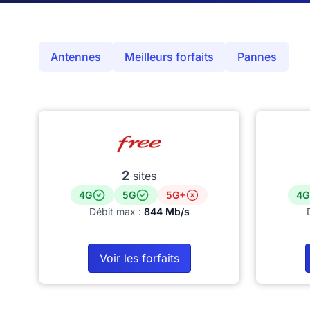
Antennes
Meilleurs forfaits
Pannes
2
sites
4G
5G
5G+
4G
Débit max :
844 Mb/s
Voir les forfaits