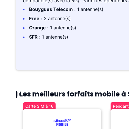
compatible(s) avec la 5G). Parmi les opérateurs
Bouygues Telecom
: 1 antenne(s)
Free
: 2 antenne(s)
Orange
: 1 antenne(s)
SFR
: 1 antenne(s)
Les meilleurs forfaits mobile à
Carte SIM à 1€
Pendant 