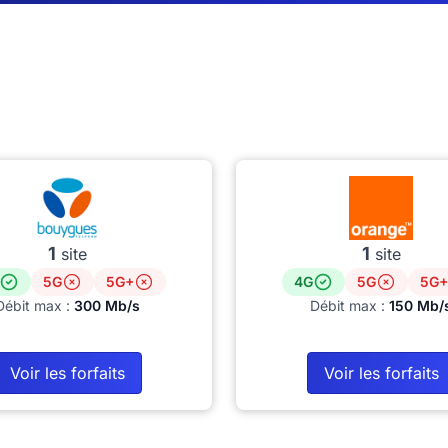
1
1
site
site
5G
5G+
4G
5G
5G+
Débit max :
300 Mb/s
Débit max :
150 Mb/
Voir les forfaits
Voir les forfaits