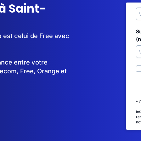
à Saint-
S
e est celui de Free avec
(
tance entre votre
lecom, Free, Orange et
* 
In
re
no