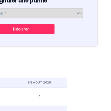
ignaler une panne
Déclarer
EN AOÛT 2026
0