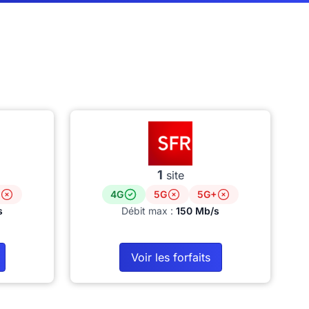
1
site
4G
5G
5G+
s
Débit max :
150 Mb/s
Voir les forfaits