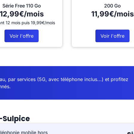
Série Free 110 Go
200 Go
12,99€/mois
11,99€/mois
nt 12 mois puis 19,99€/mois
Voir l'offre
Voir l'offre
u, par services (5G, avec téléphone inclus...) et profitez
nnés.
-Sulpice
éléphonie mobile hors