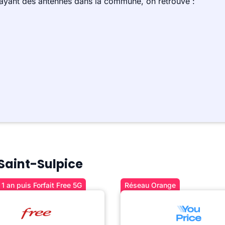
 ayant des antennes dans la commune, on retrouve :
 Saint-Sulpice
1 an puis Forfait Free 5G
Réseau Orange