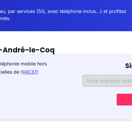
u, par services (5G, avec téléphone inclus...) et profitez
nnés.
t-André-le-Coq
éléphonie mobile hors
S
elles de l’
ARCEP
.