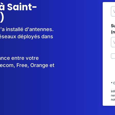
à Saint-
)
S
a installé d'antennes.
(
réseaux déployés dans
tance entre votre
lecom, Free, Orange et
* 
In
re
no