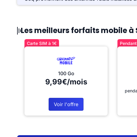
Les meilleurs forfaits mobile 
Carte SIM à 1€
Pendant 
100 Go
9,99€/mois
penda
Voir l'offre