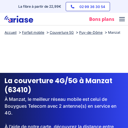
La fibre à partir de 22,99€
02 99 36 30 54
Bons plans
Accueil
Forfait mobile
Couverture 5G
Puy-de-Dôme
Manzat
Box internet
Forfaits mobile
Téléphones
Streaming
La couverture 4G/5G à Manzat
(63410)
À Manzat, le meilleur réseau mobile est celui de
Bouygues Telecom avec 2 antenne(s) en service en
4G.
À l’aide de notre carte, découvrez la distance entre