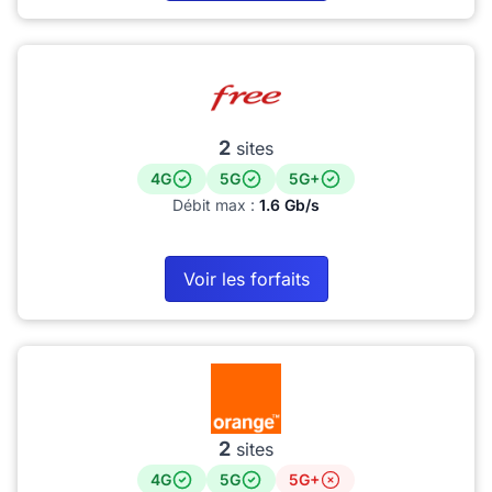
2
sites
4G
5G
5G+
Débit max :
1.6 Gb/s
Voir les forfaits
2
sites
4G
5G
5G+