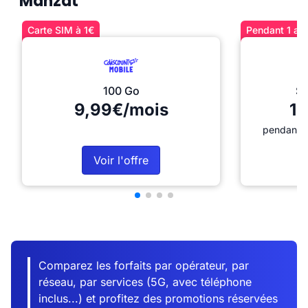
Manzat
Carte SIM à 1€
Pendant 1 an 
100 Go
Sé
9,99€/mois
12
pendant 1
Voir l'offre
Comparez les forfaits par opérateur, par
réseau, par services (5G, avec téléphone
inclus...) et profitez des promotions réservées