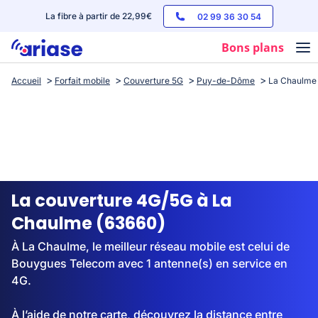
La fibre à partir de 22,99€
02 99 36 30 54
Bons plans
Accueil
Forfait mobile
Couverture 5G
Puy-de-Dôme
La Chaulme
Box internet
Forfaits mobile
Téléphones
Streaming
La couverture 4G/5G à La
Chaulme (63660)
À La Chaulme, le meilleur réseau mobile est celui de
Bouygues Telecom avec 1 antenne(s) en service en
4G.
À l’aide de notre carte, découvrez la distance entre