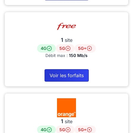
1
site
4G
5G
5G+
Débit max :
150 Mb/s
Voir les forfaits
1
site
4G
5G
5G+