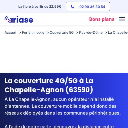
La fibre à partir de 22,99€
02 99 36 30 54
Bons plans
Accueil
Forfait mobile
Couverture 5G
Puy-de-Dôme
La Chapell
Box internet
Forfaits mobile
Téléphones
Streaming
La couverture 4G/5G à La
Chapelle-Agnon (63590)
À La Chapelle-Agnon, aucun opérateur n'a installé
d'antennes. La couverture mobile dépend donc des
réseaux déployés dans les communes périphériques.
À l’aide de notre carte, découvrez la distance entre