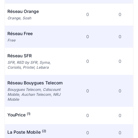
Réseau Orange
0
0
Orange, Sosh
Réseau Free
0
0
Free
Réseau SFR
0
0
SFR, RED by SFR, Syma,
Coriolis, Prixtel, Lebara
Réseau Bouygues Telecom
Bouygues Telecom, Cdiscount
0
0
Mobile, Auchan Telecom, NRJ
Mobile
(1)
YouPrice
0
0
(2)
La Poste Mobile
0
0