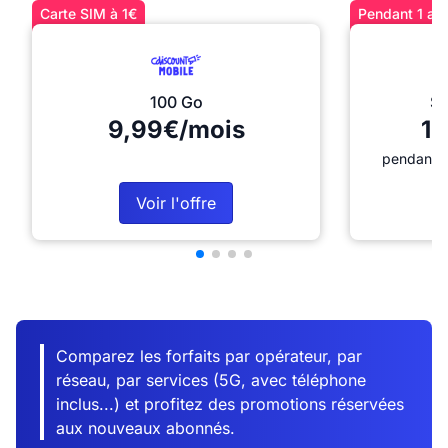
Carte SIM à 1€
Pendant 1 an 
100 Go
Sé
9,99€/mois
12
pendant 1
Voir l'offre
Comparez les forfaits par opérateur, par
réseau, par services (5G, avec téléphone
inclus...) et profitez des promotions réservées
aux nouveaux abonnés.