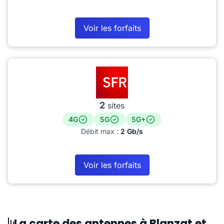
Voir les forfaits
2
sites
4G
5G
5G+
Débit max :
2 Gb/s
Voir les forfaits
La carte des antennes à Blanzat et