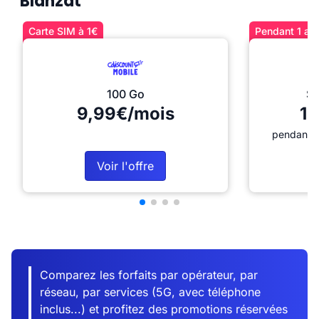
Blanzat
Carte SIM à 1€
Pendant 1 an 
100 Go
Sé
9,99€/mois
12
pendant 1
Voir l'offre
Comparez les forfaits par opérateur, par
réseau, par services (5G, avec téléphone
inclus...) et profitez des promotions réservées