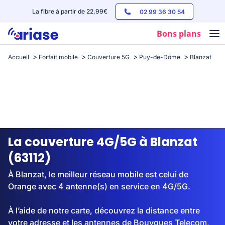
La fibre à partir de 22,99€
02 99 36 30 54
Bons plans
Accueil
Forfait mobile
Couverture 5G
Puy-de-Dôme
Blanzat
Box internet
Forfaits mobile
Téléphones
Streaming
La couverture 4G/5G à Blanzat
(63112)
À Blanzat, le meilleur réseau mobile est celui de
Orange avec 4 antenne(s) en service en 4G/5G.
À l’aide de notre carte, découvrez la distance entre
votre adresse et les antennes de Bouygues Telecom,