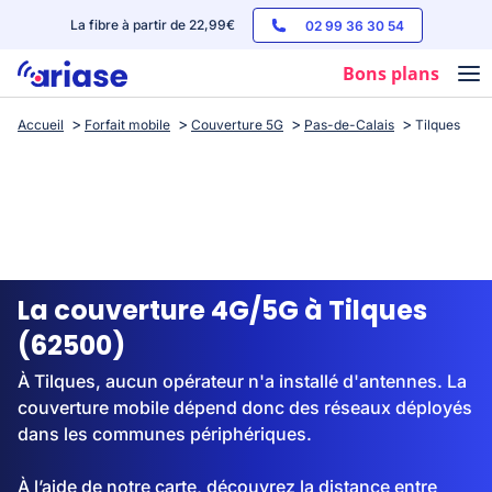
La fibre à partir de 22,99€
02 99 36 30 54
Bons plans
Accueil
Forfait mobile
Couverture 5G
Pas-de-Calais
Tilques
Box internet
Forfaits mobile
Téléphones
Streaming
La couverture 4G/5G à Tilques
(62500)
À Tilques, aucun opérateur n'a installé d'antennes. La
couverture mobile dépend donc des réseaux déployés
dans les communes périphériques.
À l’aide de notre carte, découvrez la distance entre