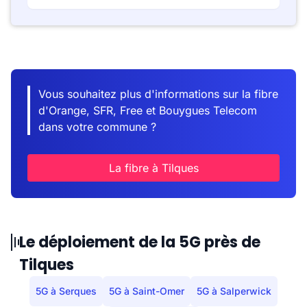
Vous souhaitez plus d'informations sur la fibre
d'Orange, SFR, Free et Bouygues Telecom
dans votre commune ?
La fibre à Tilques
Le déploiement de la 5G près de
Tilques
5G à Serques
5G à Saint-Omer
5G à Salperwick