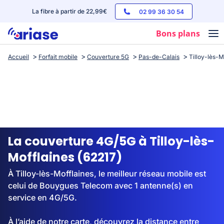
La fibre à partir de 22,99€
02 99 36 30 54
Bons plans
Accueil
Forfait mobile
Couverture 5G
Pas-de-Calais
Tilloy-lès-M
Box internet
Forfaits mobile
Téléphones
Streaming
La couverture 4G/5G à Tilloy-lès-
Mofflaines (62217)
À Tilloy-lès-Mofflaines, le meilleur réseau mobile est
celui de Bouygues Telecom avec 1 antenne(s) en
service en 4G/5G.
À l’aide de notre carte, découvrez la distance entre