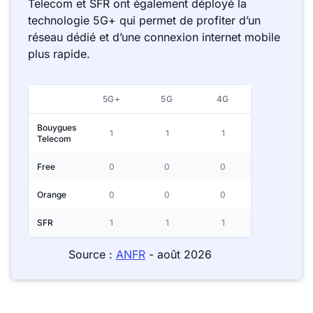
Telecom et SFR ont également déployé la
technologie 5G+ qui permet de profiter d’un
réseau dédié et d’une connexion internet mobile
plus rapide.
5G+
5G
4G
Bouygues
1
1
1
Telecom
Free
0
0
0
Orange
0
0
0
SFR
1
1
1
Source :
ANFR
- août 2026