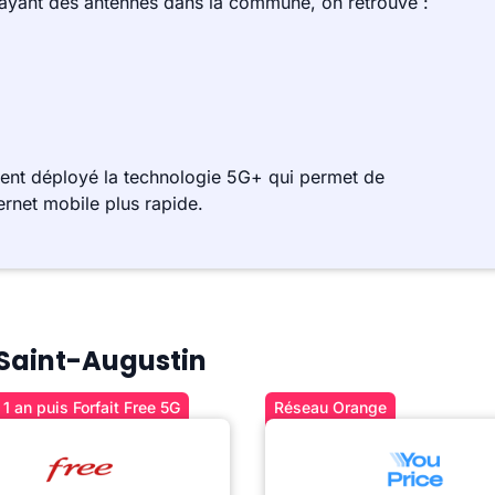
 ayant des antennes dans la commune, on retrouve :
ment déployé la technologie 5G+ qui permet de
ernet mobile plus rapide.
à Saint-Augustin
1 an puis Forfait Free 5G
Réseau Orange