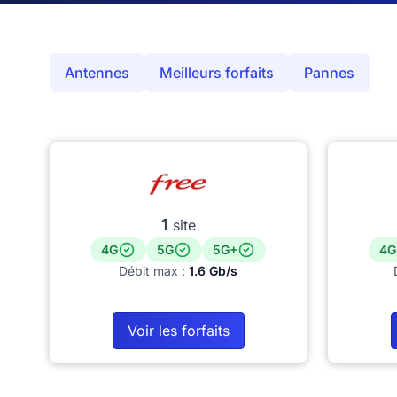
Antennes
Meilleurs forfaits
Pannes
1
site
4G
5G
5G+
4G
Débit max :
1.6 Gb/s
Voir les forfaits