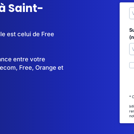
à Saint-
S
le est celui de Free
(
tance entre votre
lecom, Free, Orange et
* 
In
re
no