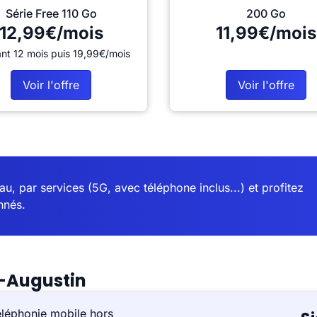
Série Free 110 Go
200 Go
12,99€/mois
11,99€/mois
nt 12 mois puis 19,99€/mois
Voir l'offre
Voir l'offre
u, par services (5G, avec téléphone inclus...) et profitez
nnés.
t-Augustin
éléphonie mobile hors