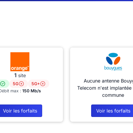
1
site
Aucune antenne Bouy
5G
5G+
Telecom n'est implantée 
Débit max :
150 Mb/s
commune
Voir les forfaits
Voir les forfaits