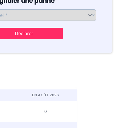
ignaler une panne
Déclarer
EN AOÛT 2026
0