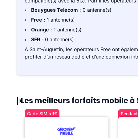
compatible(s) avec la 5G). Parmi les opérateurs
Bouygues Telecom
: 0 antenne(s)
Free
: 1 antenne(s)
Orange
: 1 antenne(s)
SFR
: 0 antenne(s)
À Saint-Augustin, les opérateurs Free ont égale
profiter d’un réseau dédié et d’une connexion int
Les meilleurs forfaits mobile 
Carte SIM à 1€
Pendant 