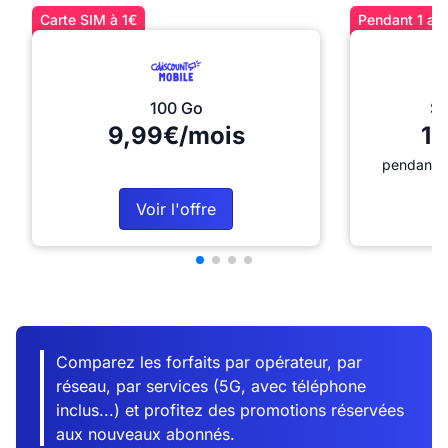
Carte SIM à 1€
Pendant 1 an 
100 Go
Sé
9,99€/mois
12
pendant 1
Voir l'offre
Comparez les forfaits par opérateur, par
réseau, par services (5G, avec téléphone
inclus...) et profitez des promotions réservées
aux nouveaux abonnés.