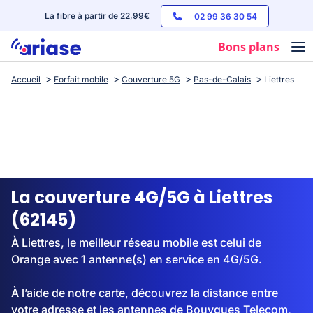
La fibre à partir de 22,99€
02 99 36 30 54
Bons plans
Accueil
Forfait mobile
Couverture 5G
Pas-de-Calais
Liettres
Box internet
Forfaits mobile
Téléphones
Streaming
La couverture 4G/5G à Liettres
(62145)
À Liettres, le meilleur réseau mobile est celui de
Orange avec 1 antenne(s) en service en 4G/5G.
À l’aide de notre carte, découvrez la distance entre
votre adresse et les antennes de Bouygues Telecom,