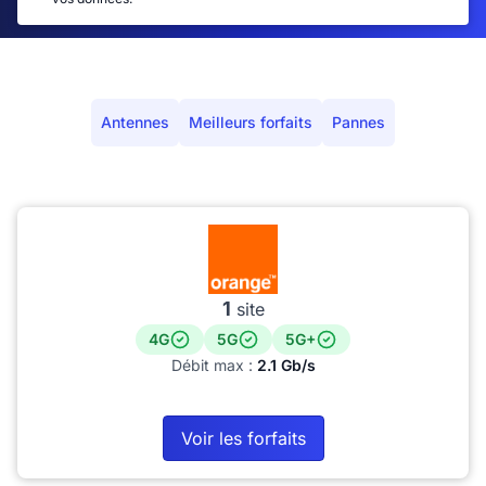
Antennes
Meilleurs forfaits
Pannes
1
site
4G
5G
5G+
Débit max :
2.1 Gb/s
Voir les forfaits