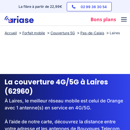
La fibre à partir de 22,99€
02 99 36 30 54
Bons plans
Accueil
Forfait mobile
Couverture 5G
Pas-de-Calais
Laires
Box internet
Forfaits mobile
Téléphones
Streaming
La couverture 4G/5G à Laires
(62960)
À Laires, le meilleur réseau mobile est celui de Orange
avec 1 antenne(s) en service en 4G/5G.
À l’aide de notre carte, découvrez la distance entre
votre adresse et les antennes de Bouygues Telecom,