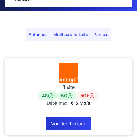
Antennes
Meilleurs forfaits
Pannes
1
site
4G
5G
5G+
Débit max :
615 Mb/s
Voir les forfaits