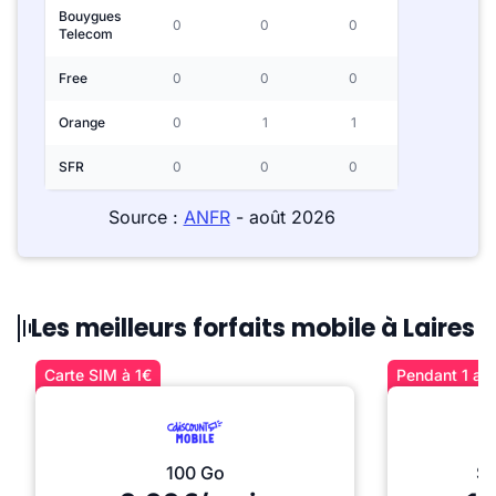
Bouygues
0
0
0
Telecom
Free
0
0
0
Orange
0
1
1
SFR
0
0
0
Source :
ANFR
- août 2026
Les meilleurs forfaits mobile à Laires
Carte SIM à 1€
Pendant 1 an 
100 Go
Sé