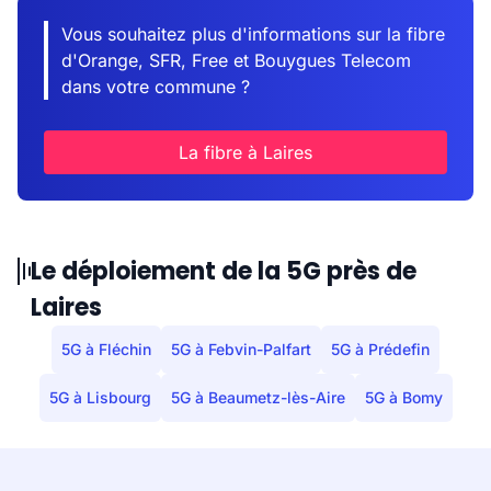
Vous souhaitez plus d'informations sur la fibre
d'Orange, SFR, Free et Bouygues Telecom
dans votre commune ?
La fibre à Laires
Le déploiement de la 5G près de
Laires
5G à Fléchin
5G à Febvin-Palfart
5G à Prédefin
5G à Lisbourg
5G à Beaumetz-lès-Aire
5G à Bomy