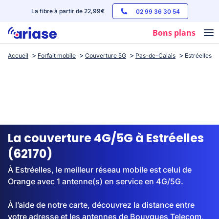
La fibre à partir de 22,99€
02 99 36 30 54
Bons plans
Accueil
Forfait mobile
Couverture 5G
Pas-de-Calais
Estréelles
Box internet
Forfaits mobile
Téléphones
Streaming
La couverture 4G/5G à Estréelles
(62170)
À Estréelles, le meilleur réseau mobile est celui de
Orange avec 1 antenne(s) en service en 4G/5G.
À l’aide de notre carte, découvrez la distance entre
votre adresse et les antennes de Bouygues Telecom,