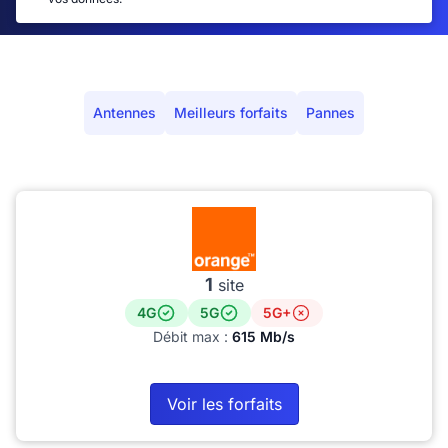
Antennes
Meilleurs forfaits
Pannes
1
site
4G
5G
5G+
Débit max :
615 Mb/s
Voir les forfaits