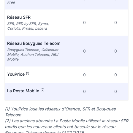
Free
Réseau SFR
0
0
SFR, RED by SFR, Syma,
Coriolis, Prixtel, Lebara
Réseau Bouygues Telecom
Bouygues Telecom, Cdiscount
0
0
Mobile, Auchan Telecom, NRJ
Mobile
(1)
YouPrice
0
0
(2)
La Poste Mobile
0
0
(1) YouPrice loue les réseaux d'Orange, SFR et Bouygues
Telecom
(2) Les anciens abonnés La Poste Mobile utilisent le réseau SFR
tandis que les nouveaux clients ont basculé sur le réseau
Bouygues Telecom depuis le 01/10/2025