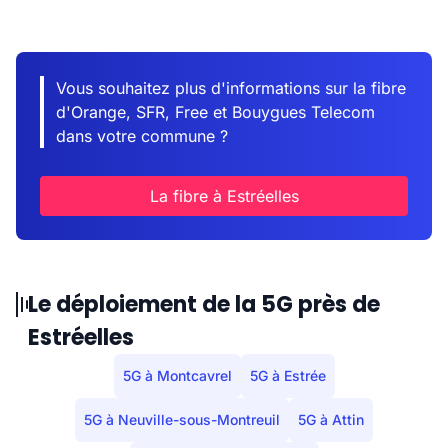
Vous souhaitez plus d'informations sur la fibre
d'Orange, SFR, Free et Bouygues Telecom
dans votre commune ?
La fibre à Estréelles
Le déploiement de la 5G près de
Estréelles
5G à Montcavrel
5G à Estrée
5G à Neuville-sous-Montreuil
5G à Attin