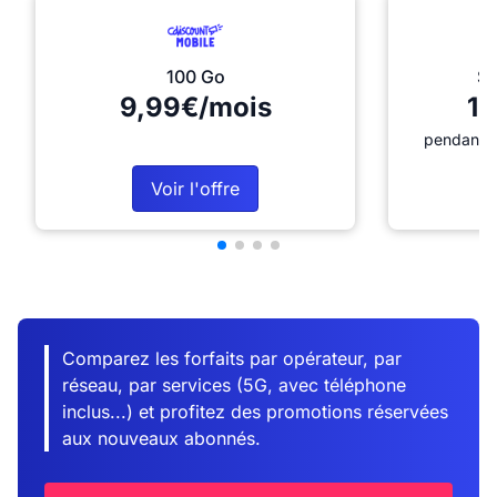
100 Go
Sé
9,99€/mois
12
pendant 1
Voir l'offre
Comparez les forfaits par opérateur, par
réseau, par services (5G, avec téléphone
inclus...) et profitez des promotions réservées
aux nouveaux abonnés.