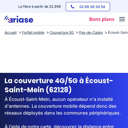
La fibre à partir de 22,99€
02 99 36 30 54
Bons plans
Accueil
Forfait mobile
Couverture 5G
Pas-de-Calais
Écoust-Sain
Box internet
Forfaits mobile
Téléphones
Streaming
La couverture 4G/5G à Écoust-
Saint-Mein (62128)
À Écoust-Saint-Mein, aucun opérateur n'a installé
d'antennes. La couverture mobile dépend donc des
réseaux déployés dans les communes périphériques.
À l’aide de notre carte, découvrez la distance entre