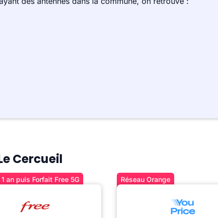
 ayant des antennes dans la commune, on retrouve :
Le Cercueil
1 an puis Forfait Free 5G
Réseau Orange