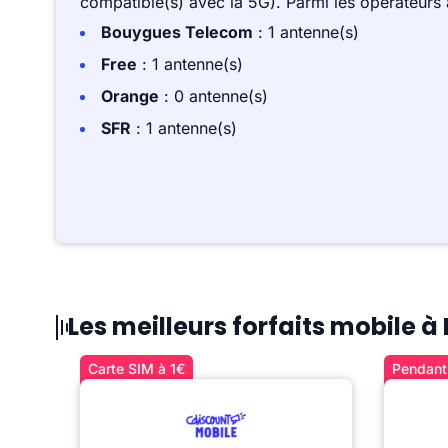
compatible(s) avec la 5G). Parmi les opérateurs
Bouygues Telecom
: 1 antenne(s)
Free
: 1 antenne(s)
Orange
: 0 antenne(s)
SFR
: 1 antenne(s)
Les meilleurs forfaits mobile à 
Carte SIM à 1€
Pendant 