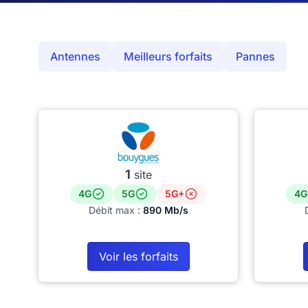
Antennes
Meilleurs forfaits
Pannes
1
site
4G
5G
5G+
4G
Débit max :
890 Mb/s
Voir les forfaits