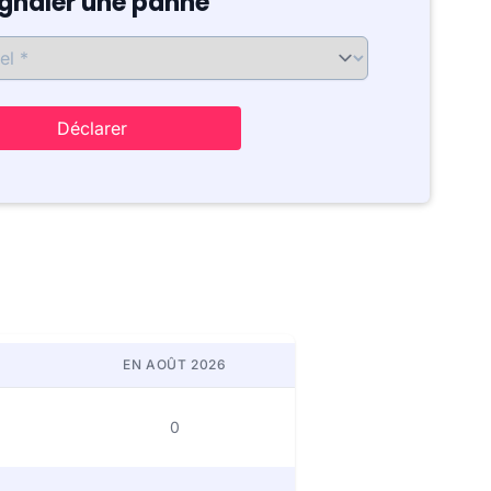
ignaler une panne
Déclarer
EN AOÛT 2026
0