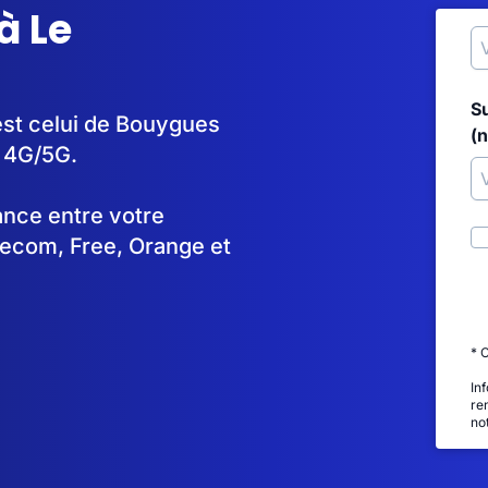
à Le
S
 est celui de Bouygues
(
n 4G/5G.
tance entre votre
lecom, Free, Orange et
* 
In
re
no