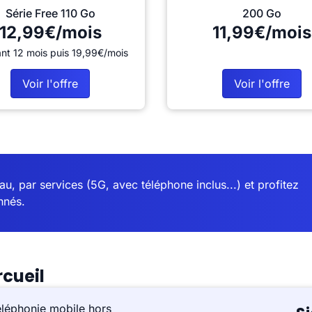
Série Free 110 Go
200 Go
12,99€/mois
11,99€/mois
nt 12 mois puis 19,99€/mois
Voir l'offre
Voir l'offre
u, par services (5G, avec téléphone inclus...) et profitez
nnés.
rcueil
éléphonie mobile hors