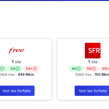
1
1
site
site
5G
5G+
4G
5G
5G+
Débit max :
844 Mb/s
Débit max :
150 Mb/
Voir les forfaits
Voir les forfaits