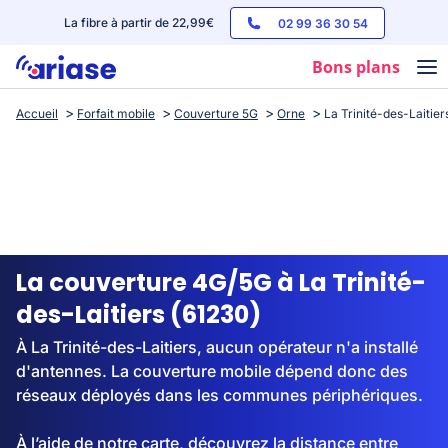
La fibre à partir de 22,99€
02 99 36 30 54
Bons plans
Accueil
Forfait mobile
Couverture 5G
Orne
La Trinité-des-Laitier
Box internet
Forfaits mobile
Téléphones
Streaming
La couverture 4G/5G à La Trinité-
des-Laitiers (61230)
À La Trinité-des-Laitiers, aucun opérateur n'a installé
d'antennes. La couverture mobile dépend donc des
réseaux déployés dans les communes périphériques.
À l’aide de notre carte, découvrez la distance entre