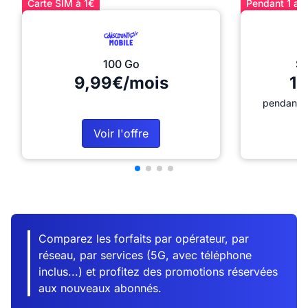
Carte SIM à 1€
Pendant 1 an 
100 Go
Sé
9,99€/mois
12
pendant 1
Voir l'offre
Comparez les forfaits par opérateur, par
réseau, par services (5G, avec téléphone
inclus...) et profitez des promotions réservées
aux nouveaux abonnés.