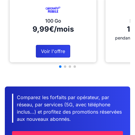
100 Go
Sé
9,99€/mois
12
pendant 1
Voir l'offre
Comparez les forfaits par opérateur, par
réseau, par services (5G, avec téléphone
inclus...) et profitez des promotions réservées
aux nouveaux abonnés.