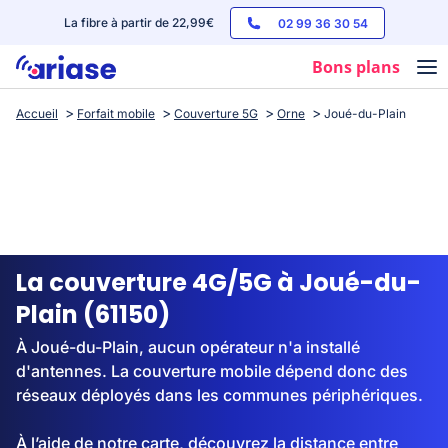
La fibre à partir de 22,99€
02 99 36 30 54
Bons plans
Accueil
Forfait mobile
Couverture 5G
Orne
Joué-du-Plain
Box internet
Forfaits mobile
Téléphones
Streaming
La couverture 4G/5G à Joué-du-
Plain (61150)
À Joué-du-Plain, aucun opérateur n'a installé
d'antennes. La couverture mobile dépend donc des
réseaux déployés dans les communes périphériques.
À l’aide de notre carte, découvrez la distance entre