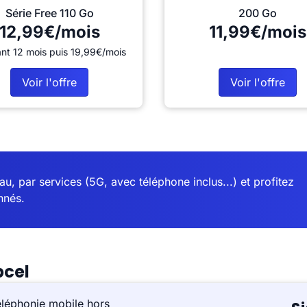
Série Free 110 Go
200 Go
12,99€/mois
11,99€/mois
nt 12 mois puis 19,99€/mois
Voir l'offre
Voir l'offre
u, par services (5G, avec téléphone inclus...) et profitez
nnés.
pcel
éléphonie mobile hors