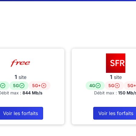
1
1
site
site
5G
5G+
4G
5G
5G+
Débit max :
844 Mb/s
Débit max :
150 Mb/
Voir les forfaits
Voir les forfaits