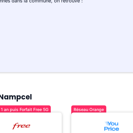
ennes dans la commune, on retrouve :
à Nampcel
1 an puis Forfait Free 5G
Réseau Orange