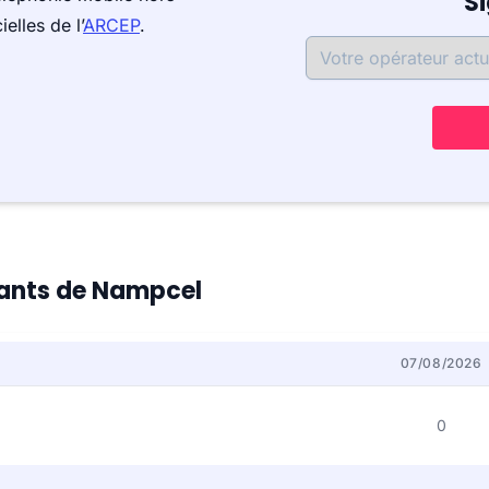
S
elles de l’
ARCEP
.
itants de Nampcel
07/08/2026
0