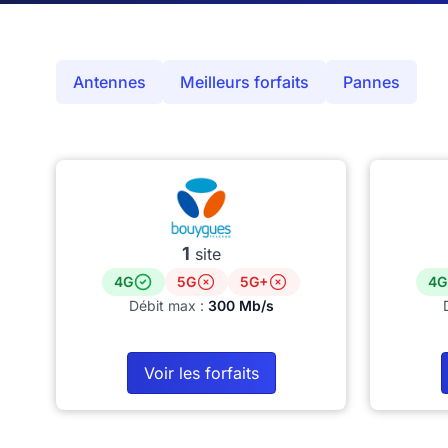
Antennes
Meilleurs forfaits
Pannes
1
site
4G
5G
5G+
4G
Débit max :
300 Mb/s
Voir les forfaits