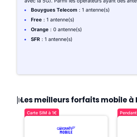
avec la 5G). Parmi les opérateurs ayant des ant
Bouygues Telecom
: 1 antenne(s)
Free
: 1 antenne(s)
Orange
: 0 antenne(s)
SFR
: 1 antenne(s)
Les meilleurs forfaits mobile 
Carte SIM à 1€
Pendant 