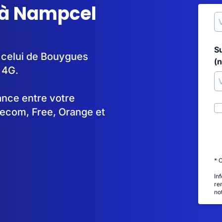
 à Nampcel
S
t celui de Bouygues
(
 4G.
tance entre votre
lecom, Free, Orange et
* 
In
re
no