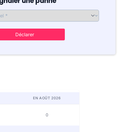
ignaler une panne
Déclarer
EN AOÛT 2026
0