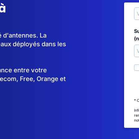
à
S
é d'antennes. La
(
aux déployés dans les
tance entre votre
lecom, Free, Orange et
* 
In
re
no