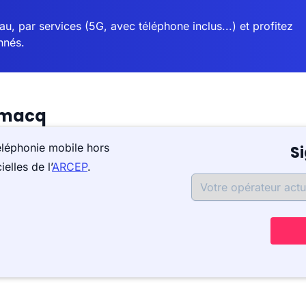
u, par services (5G, avec téléphone inclus...) et profitez
nnés.
tmacq
éléphonie mobile hors
S
elles de l’
ARCEP
.