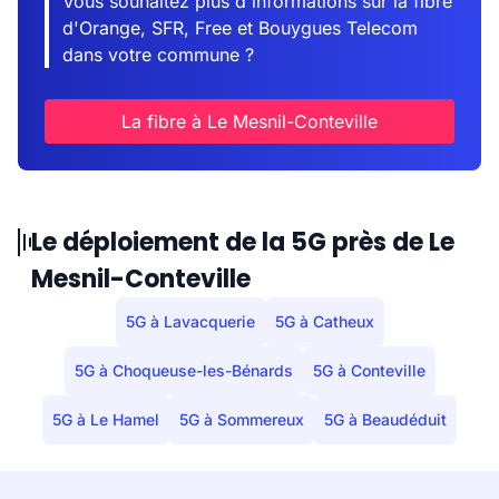
Vous souhaitez plus d'informations sur la fibre
d'Orange, SFR, Free et Bouygues Telecom
dans votre commune ?
La fibre à Le Mesnil-Conteville
Le déploiement de la 5G près de Le
Mesnil-Conteville
5G à Lavacquerie
5G à Catheux
5G à Choqueuse-les-Bénards
5G à Conteville
5G à Le Hamel
5G à Sommereux
5G à Beaudéduit