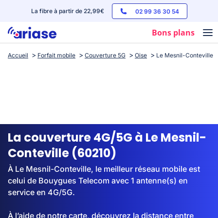
La fibre à partir de 22,99€
02 99 36 30 54
Bons plans
Accueil
Forfait mobile
Couverture 5G
Oise
Le Mesnil-Conteville
Box internet
Forfaits mobile
Téléphones
Streaming
La couverture 4G/5G à Le Mesnil-
Conteville (60210)
À Le Mesnil-Conteville, le meilleur réseau mobile est
celui de Bouygues Telecom avec 1 antenne(s) en
service en 4G/5G.
À l’aide de notre carte, découvrez la distance entre