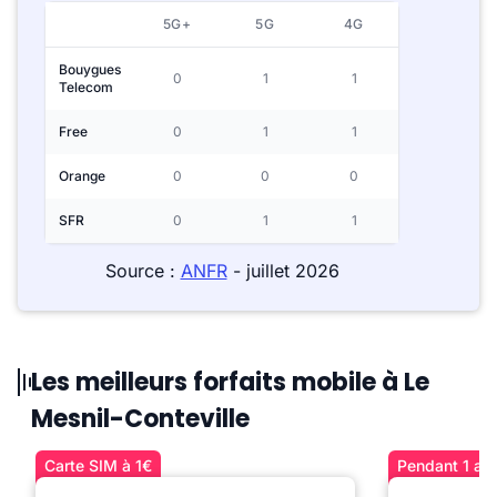
5G+
5G
4G
Bouygues
0
1
1
Telecom
Free
0
1
1
Orange
0
0
0
SFR
0
1
1
Source :
ANFR
- juillet 2026
Les meilleurs forfaits mobile à Le
Mesnil-Conteville
Carte SIM à 1€
Pendant 1 an 