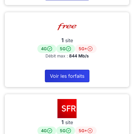
1
site
4G
5G
5G+
Débit max :
844 Mb/s
Voir les forfaits
1
site
4G
5G
5G+