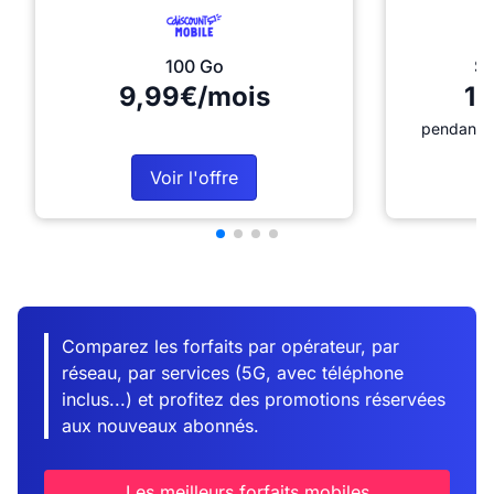
100 Go
Sé
9,99€/mois
12
pendant 1
Voir l'offre
Comparez les forfaits par opérateur, par
réseau, par services (5G, avec téléphone
inclus...) et profitez des promotions réservées
aux nouveaux abonnés.
Les meilleurs forfaits mobiles