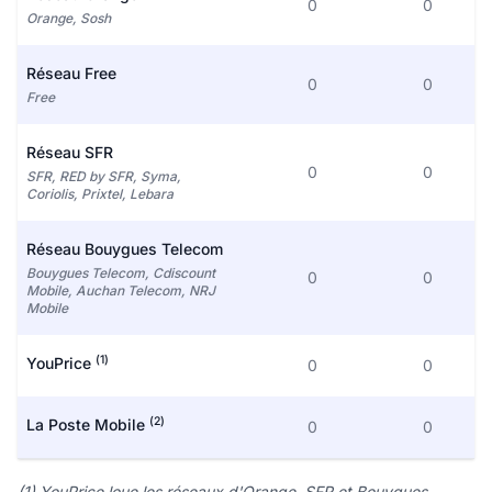
0
0
Orange, Sosh
Réseau Free
0
0
Free
Réseau SFR
0
0
SFR, RED by SFR, Syma,
Coriolis, Prixtel, Lebara
Réseau Bouygues Telecom
Bouygues Telecom, Cdiscount
0
0
Mobile, Auchan Telecom, NRJ
Mobile
(1)
YouPrice
0
0
(2)
La Poste Mobile
0
0
(1) YouPrice loue les réseaux d'Orange, SFR et Bouygues