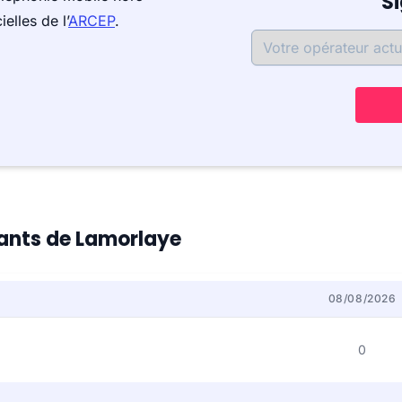
S
elles de l’
ARCEP
.
itants de Lamorlaye
08/08/2026
0