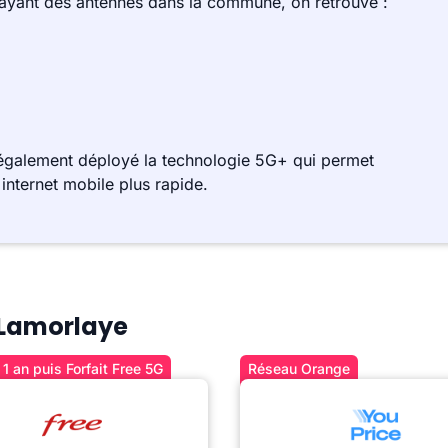
 ayant des antennes dans la commune, on retrouve :
 également déployé la technologie 5G+ qui permet
internet mobile plus rapide.
à Lamorlaye
1 an puis Forfait Free 5G
Réseau Orange