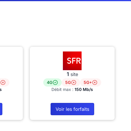
1
site
4G
5G
5G+
s
Débit max :
150 Mb/s
Voir les forfaits