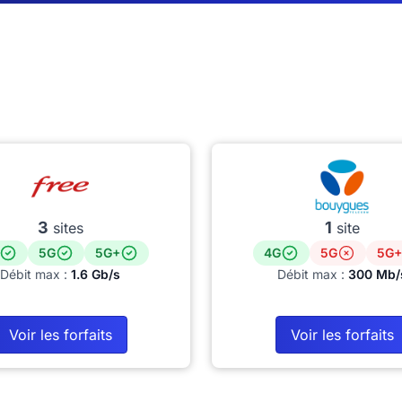
3
1
sites
site
5G
5G+
4G
5G
5G+
Débit max :
1.6 Gb/s
Débit max :
300 Mb/
Voir les forfaits
Voir les forfaits