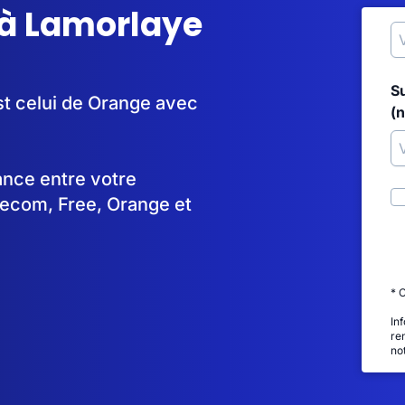
 à Lamorlaye
S
st celui de Orange avec
(
tance entre votre
lecom, Free, Orange et
* 
In
re
no