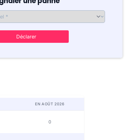
ignaler une panne
Déclarer
EN AOÛT 2026
0