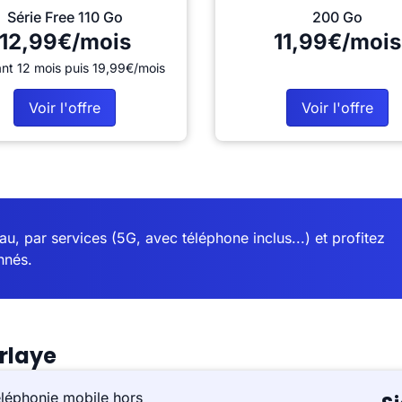
Série Free 110 Go
200 Go
12,99€/mois
11,99€/mois
nt 12 mois puis 19,99€/mois
Voir l'offre
Voir l'offre
u, par services (5G, avec téléphone inclus...) et profitez
nnés.
rlaye
éléphonie mobile hors