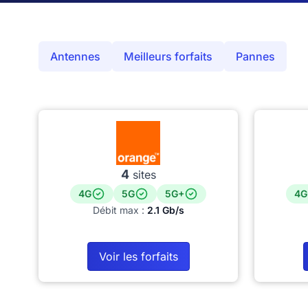
Antennes
Meilleurs forfaits
Pannes
4
sites
4G
5G
5G+
4G
Débit max :
2.1 Gb/s
Voir les forfaits