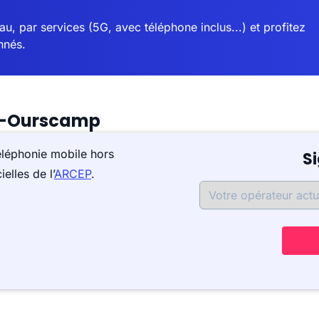
u, par services (5G, avec téléphone inclus...) et profitez
nnés.
ry-Ourscamp
éléphonie mobile hors
S
elles de l’
ARCEP
.