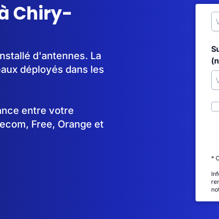
à Chiry-
S
nstallé d'antennes. La
(
aux déployés dans les
tance entre votre
lecom, Free, Orange et
* 
In
re
no