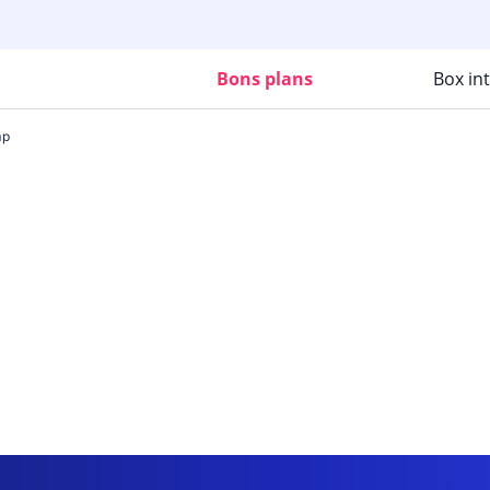
Bons plans
Box in
mp