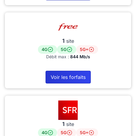
1
site
4G
5G
5G+
Débit max :
844 Mb/s
Voir les forfaits
1
site
4G
5G
5G+