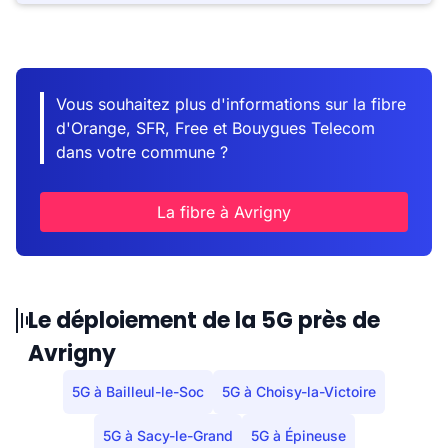
Vous souhaitez plus d'informations sur la fibre
d'Orange, SFR, Free et Bouygues Telecom
dans votre commune ?
La fibre à Avrigny
Le déploiement de la 5G près de
Avrigny
5G à Bailleul-le-Soc
5G à Choisy-la-Victoire
5G à Sacy-le-Grand
5G à Épineuse