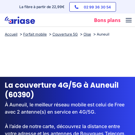
La fibre à partir de 22,99€
02 99 36 30 54
Bons plans
Accueil
Forfait mobile
Couverture 5G
Oise
Auneuil
Box internet
Forfaits mobile
Téléphones
Streaming
La couverture 4G/5G à Auneuil
(60390)
À Auneuil, le meilleur réseau mobile est celui de Free
avec 2 antenne(s) en service en 4G/5G.
À l’aide de notre carte, découvrez la distance entre
votre adresse et les antennes de Bouygues Telecom,