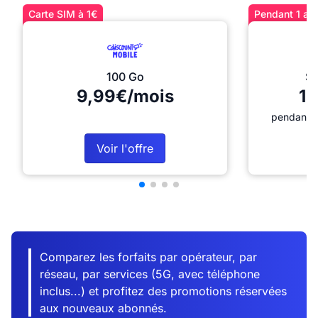
Carte SIM à 1€
Pendant 1 an 
100 Go
Sé
9,99€/mois
12
pendant 1
Voir l'offre
Comparez les forfaits par opérateur, par
réseau, par services (5G, avec téléphone
inclus...) et profitez des promotions réservées
aux nouveaux abonnés.