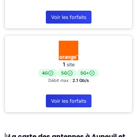
Voir les forfaits
1
site
4G
5G
5G+
Débit max :
2.1 Gb/s
Voir les forfaits
La carte des antennes à Auneuil et