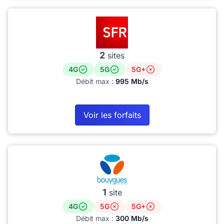
2
sites
4G
5G
5G+
Débit max :
995 Mb/s
Voir les forfaits
1
site
4G
5G
5G+
Débit max :
300 Mb/s