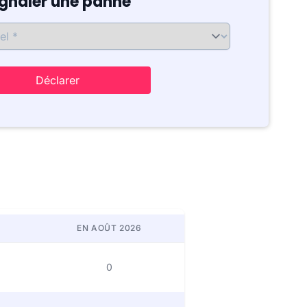
ignaler une panne
Déclarer
EN AOÛT 2026
0