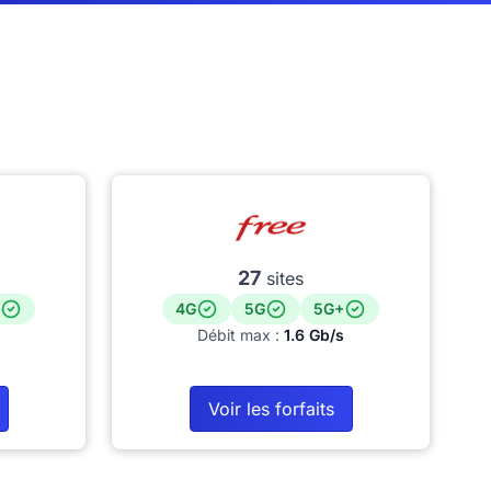
27
sites
4G
5G
5G+
Débit max :
1.6 Gb/s
Voir les forfaits