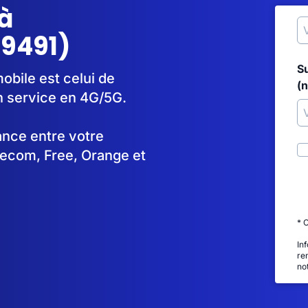
à
59491)
S
obile est celui de
(
 service en 4G/5G.
tance entre votre
lecom, Free, Orange et
* 
In
re
no