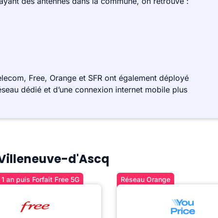
 ayant des antennes dans la commune, on retrouve :
elecom, Free, Orange et SFR ont également déployé
éseau dédié et d’une connexion internet mobile plus
à Villeneuve-d'Ascq
1 an puis Forfait Free 5G
Réseau Orange