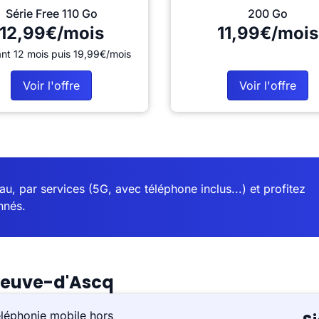
Série Free 110 Go
200 Go
12,99€/mois
11,99€/mois
nt 12 mois puis 19,99€/mois
Voir l'offre
Voir l'offre
u, par services (5G, avec téléphone inclus...) et profitez
nnés.
eneuve-d'Ascq
éléphonie mobile hors