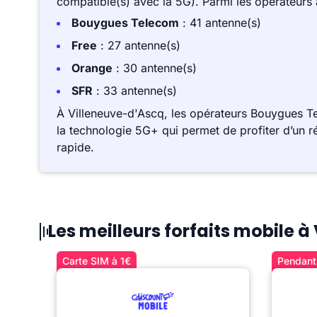
compatible(s) avec la 5G). Parmi les opérateurs
Bouygues Telecom
: 41 antenne(s)
Free
: 27 antenne(s)
Orange
: 30 antenne(s)
SFR
: 33 antenne(s)
À Villeneuve-d'Ascq, les opérateurs Bouygues T
la technologie 5G+ qui permet de profiter d’un r
rapide.
Les meilleurs forfaits mobile 
Carte SIM à 1€
Pendant 