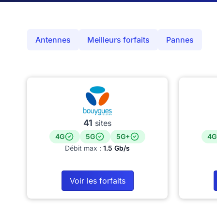
Antennes
Meilleurs forfaits
Pannes
41
sites
4G
5G
5G+
4G
Débit max :
1.5 Gb/s
Voir les forfaits