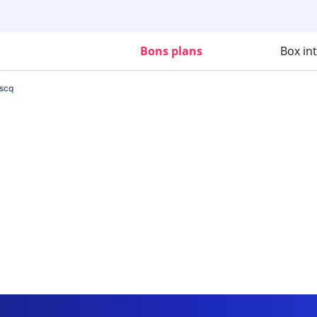
Bons plans
Box in
Ascq