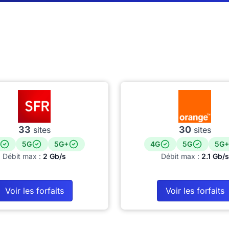
33
30
sites
sites
5G
5G+
4G
5G
5G+
Débit max :
2 Gb/s
Débit max :
2.1 Gb/s
Voir les forfaits
Voir les forfaits