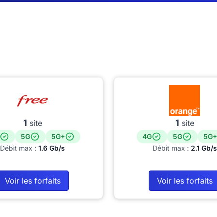
1
1
site
site
5G
5G+
4G
5G
5G+
Débit max :
1.6 Gb/s
Débit max :
2.1 Gb/s
Voir les forfaits
Voir les forfaits