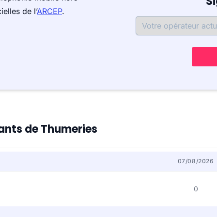
S
elles de l’
ARCEP
.
tants de Thumeries
07/08/2026
0