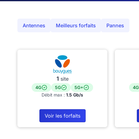
Antennes
Meilleurs forfaits
Pannes
1
site
4G
5G
5G+
4G
Débit max :
1.5 Gb/s
Voir les forfaits