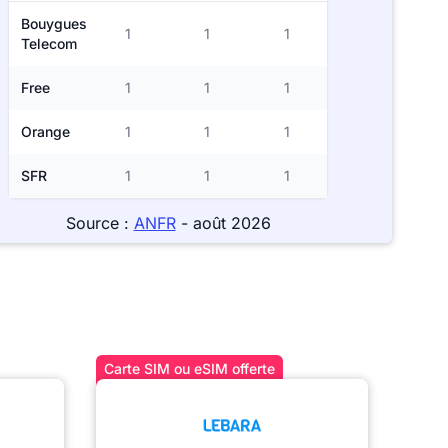
Bouygues
1
1
1
Telecom
Free
1
1
1
Orange
1
1
1
SFR
1
1
1
Source :
ANFR
- août 2026
Carte SIM ou eSIM offerte