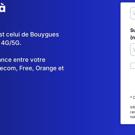
à
S
st celui de Bouygues
(
n 4G/5G.
tance entre votre
lecom, Free, Orange et
* 
In
re
no