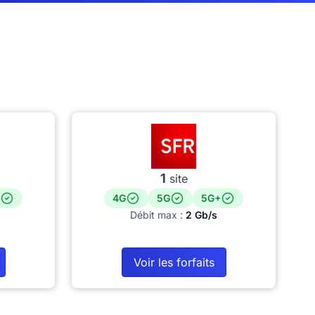
1
site
4G
5G
5G+
Débit max :
2 Gb/s
Voir les forfaits