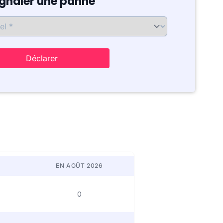
ignaler une panne
Déclarer
EN AOÛT 2026
0