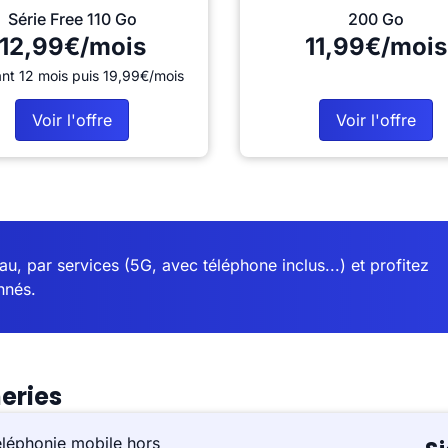
Série Free 110 Go
200 Go
12,99€/mois
11,99€/mois
nt 12 mois puis 19,99€/mois
Voir l'offre
Voir l'offre
u, par services (5G, avec téléphone inclus...) et profitez
nnés.
eries
éléphonie mobile hors