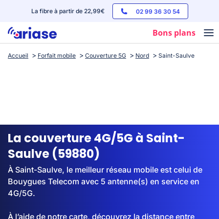
La fibre à partir de 22,99€
02 99 36 30 54
Bons plans
Accueil
Forfait mobile
Couverture 5G
Nord
Saint-Saulve
Box internet
Forfaits mobile
Téléphones
Streaming
La couverture 4G/5G à Saint-
Saulve (59880)
À Saint-Saulve, le meilleur réseau mobile est celui de
Bouygues Telecom avec 5 antenne(s) en service en
4G/5G.
À l’aide de notre carte, découvrez la distance entre