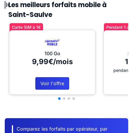
Les meilleurs forfaits mobile à
Saint-Saulve
Carte SIM à 1€
Pendant 1 an 
100 Go
Sé
9,99€/mois
12
pendant 1
Voir l'offre
Comparez les forfaits par opérateur, par