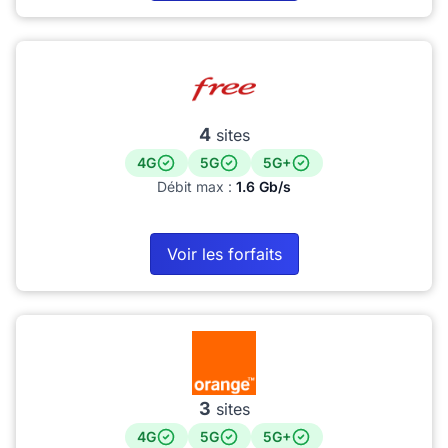
4
sites
4G
5G
5G+
Débit max :
1.6 Gb/s
Voir les forfaits
3
sites
4G
5G
5G+