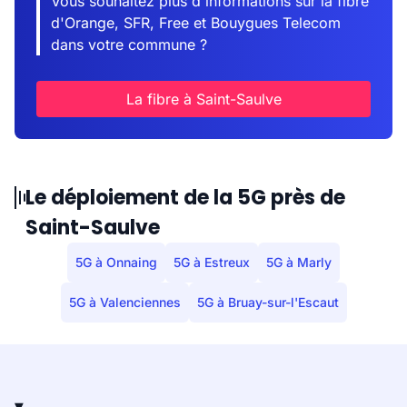
Vous souhaitez plus d'informations sur la fibre
d'Orange, SFR, Free et Bouygues Telecom
dans votre commune ?
La fibre à Saint-Saulve
Le déploiement de la 5G près de
Saint-Saulve
5G à Onnaing
5G à Estreux
5G à Marly
5G à Valenciennes
5G à Bruay-sur-l'Escaut