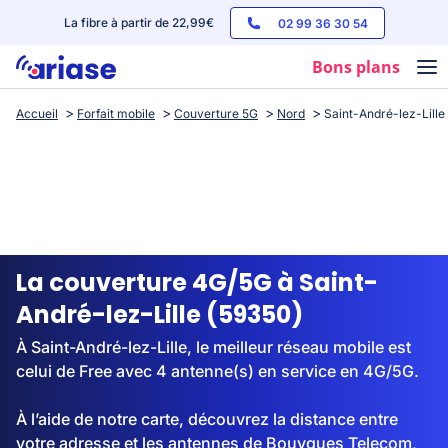
La fibre à partir de 22,99€
02 99 36 30 54
Bons plans
Accueil
Forfait mobile
Couverture 5G
Nord
Saint-André-lez-Lille
Box internet
Forfaits mobile
Téléphones
Streaming
La couverture 4G/5G à Saint-
André-lez-Lille (59350)
À Saint-André-lez-Lille, le meilleur réseau mobile est
celui de Free avec 4 antenne(s) en service en 4G/5G.
À l’aide de notre carte, découvrez la distance entre
votre adresse et les antennes de Bouygues Telecom,