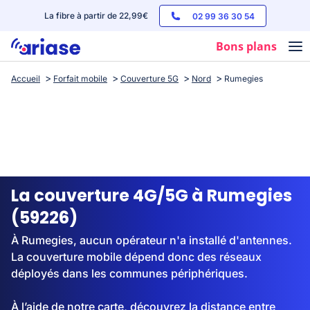
La fibre à partir de 22,99€
02 99 36 30 54
Bons plans
Accueil
Forfait mobile
Couverture 5G
Nord
Rumegies
Box internet
Forfaits mobile
Téléphones
Streaming
La couverture 4G/5G à Rumegies
(59226)
À Rumegies, aucun opérateur n'a installé d'antennes.
La couverture mobile dépend donc des réseaux
déployés dans les communes périphériques.
À l’aide de notre carte, découvrez la distance entre