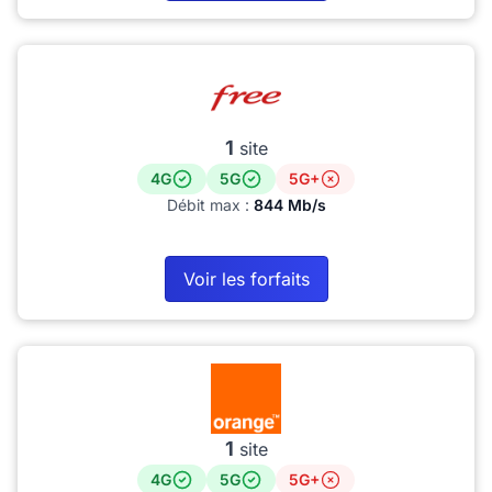
1
site
4G
5G
5G+
Débit max :
844 Mb/s
Voir les forfaits
1
site
4G
5G
5G+