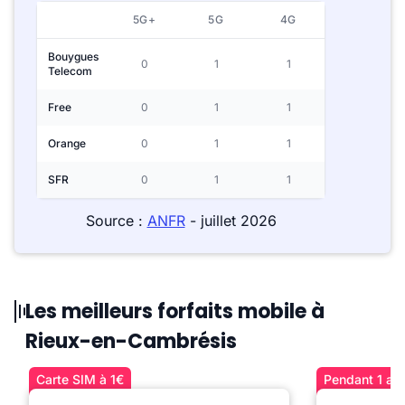
5G+
5G
4G
Bouygues
0
1
1
Telecom
Free
0
1
1
Orange
0
1
1
SFR
0
1
1
Source :
ANFR
- juillet 2026
Les meilleurs forfaits mobile à
Rieux-en-Cambrésis
Carte SIM à 1€
Pendant 1 an 