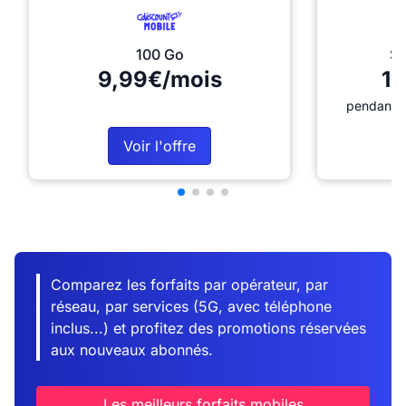
100 Go
Sé
9,99€/mois
12
pendant 1
Voir l'offre
Comparez les forfaits par opérateur, par
réseau, par services (5G, avec téléphone
inclus...) et profitez des promotions réservées
aux nouveaux abonnés.
Les meilleurs forfaits mobiles