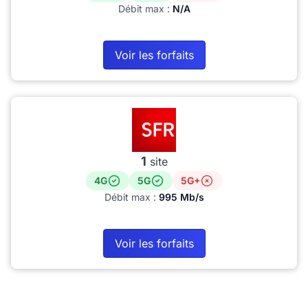
Débit max :
N/A
Voir les forfaits
1
site
4G
5G
5G+
Débit max :
995 Mb/s
Voir les forfaits