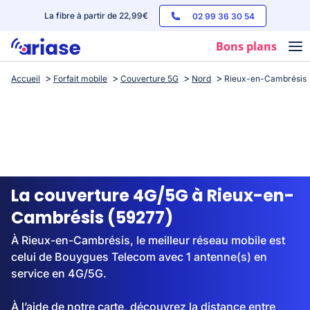
La fibre à partir de 22,99€
02 99 36 30 54
Bons plans
Accueil
Forfait mobile
Couverture 5G
Nord
Rieux-en-Cambrésis
Box internet
Forfaits mobile
Téléphones
Streaming
La couverture 4G/5G à Rieux-en-
Cambrésis (59277)
À Rieux-en-Cambrésis, le meilleur réseau mobile est
celui de Bouygues Telecom avec 1 antenne(s) en
service en 4G/5G.
À l’aide de notre carte, découvrez la distance entre