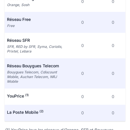
0
0
Orange, Sosh
Réseau Free
0
0
Free
Réseau SFR
0
0
SFR, RED by SFR, Syma, Coriolis,
Prixtel, Lebara
Réseau Bouygues Telecom
Bouygues Telecom, Cdiscount
0
0
Mobile, Auchan Telecom, NRJ
Mobile
(1)
YouPrice
0
0
(2)
La Poste Mobile
0
0
(1) YouPrice loue les réseaux d'Orange, SFR et Bouygues