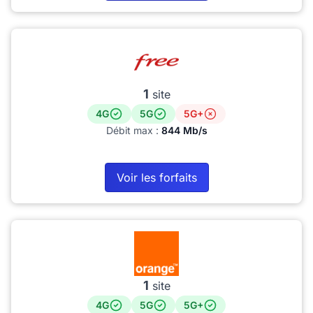
1
site
4G
5G
5G+
Débit max :
844 Mb/s
Voir les forfaits
1
site
4G
5G
5G+