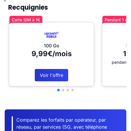
Recquignies
Carte SIM à 1€
Pendant 1 an 
100 Go
Sé
9,99€/mois
12
pendant 1
Voir l'offre
Comparez les forfaits par opérateur, par
réseau, par services (5G, avec téléphone