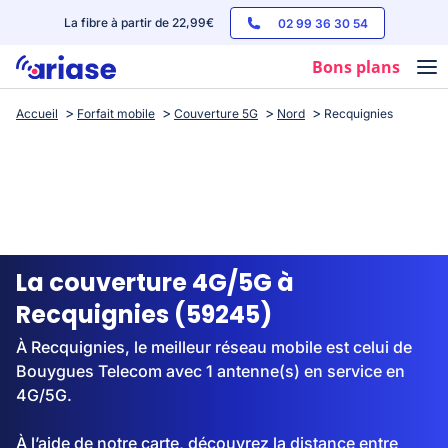
La fibre à partir de 22,99€
02 99 36 30 54
Bons plans
Accueil
Forfait mobile
Couverture 5G
Nord
Recquignies
Box internet
Forfaits mobile
Téléphones
Streaming
La couverture 4G/5G à
Recquignies (59245)
À Recquignies, le meilleur réseau mobile est celui de
Bouygues Telecom avec 1 antenne(s) en service en
4G/5G.
À l’aide de notre carte, découvrez la distance entre