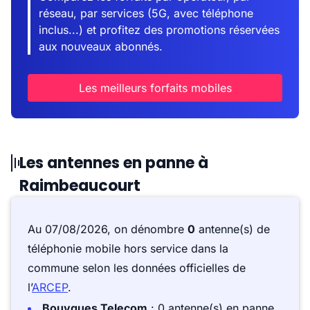
réseau, par services (5G, avec téléphone
inclus...) et profitez des promotions réservées
aux nouveaux abonnés.
Les meilleurs forfaits mobiles
Les antennes en panne à
Raimbeaucourt
Au 07/08/2026, on dénombre
0
antenne(s) de
téléphonie mobile hors service dans la
commune selon les données officielles de
l’
ARCEP
.
Bouygues Telecom
: 0 antenne(s) en panne