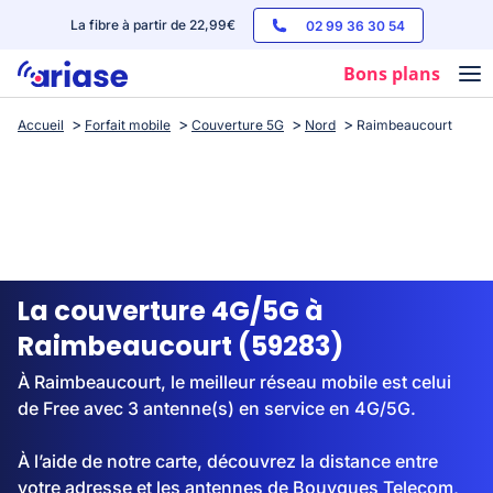
La fibre à partir de 22,99€
02 99 36 30 54
Bons plans
Accueil
Forfait mobile
Couverture 5G
Nord
Raimbeaucourt
Box internet
Forfaits mobile
Téléphones
Streaming
La couverture 4G/5G à
Raimbeaucourt (59283)
À Raimbeaucourt, le meilleur réseau mobile est celui
de Free avec 3 antenne(s) en service en 4G/5G.
À l’aide de notre carte, découvrez la distance entre
votre adresse et les antennes de Bouygues Telecom,