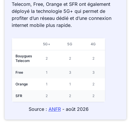
Telecom, Free, Orange et SFR ont également
déployé la technologie 5G+ qui permet de
profiter d’un réseau dédié et d’une connexion
internet mobile plus rapide.
5G+
5G
4G
Bouygues
2
2
2
Telecom
Free
1
3
3
Orange
1
1
2
SFR
2
2
2
Source :
ANFR
- août 2026