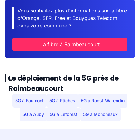
Vous souhaitez plus d'informations sur la fibre
d'Orange, SFR, Free et Bouygues Telecom
dans votre commune ?
La fibre à Raimbeaucourt
Le déploiement de la 5G près de
Raimbeaucourt
5G à Faumont
5G à Râches
5G à Roost-Warendin
5G à Auby
5G à Leforest
5G à Moncheaux