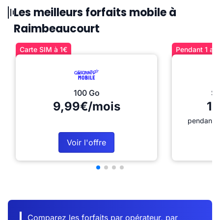
Les meilleurs forfaits mobile à
Raimbeaucourt
Carte SIM à 1€
Pendant 1 an 
100 Go
Sé
9,99€/mois
12
pendant 1
Voir l'offre
Comparez les forfaits par opérateur, par