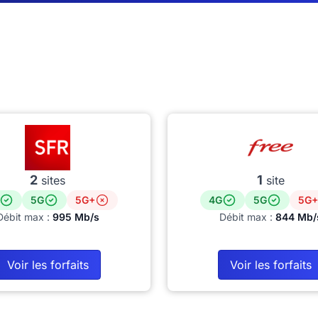
2
1
sites
site
5G
5G+
4G
5G
5G+
Débit max :
995 Mb/s
Débit max :
844 Mb/
Voir les forfaits
Voir les forfaits