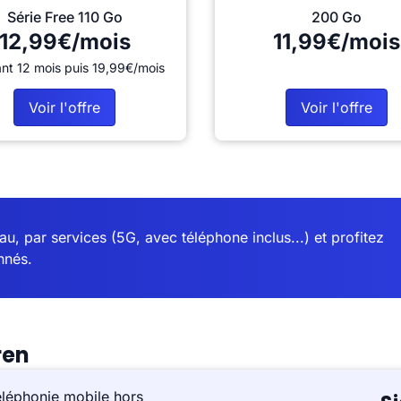
Série Free 110 Go
200 Go
12,99€/mois
11,99€/mois
nt 12 mois puis 19,99€/mois
Voir l'offre
Voir l'offre
u, par services (5G, avec téléphone inclus...) et profitez
nnés.
ren
éléphonie mobile hors