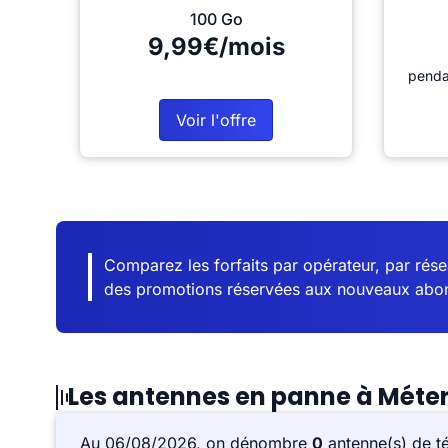
100 Go
9,99€/mois
penda
Voir l'offre
Comparez les forfaits par opérateur, par résea
des promotions réservées aux nouveaux abo
Les antennes en panne à Méte
Au 06/08/2026, on dénombre
0
antenne(s) de t