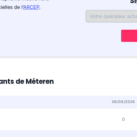
S
elles de l’
ARCEP
.
tants de Méteren
06/08/2026
0