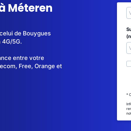
 à Méteren
S
 celui de Bouygues
(
n 4G/5G.
tance entre votre
lecom, Free, Orange et
* 
In
re
no