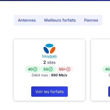
Antennes
Meilleurs forfaits
Pannes
2
sites
4G
5G
5G+
4G
Débit max :
890 Mb/s
Voir les forfaits