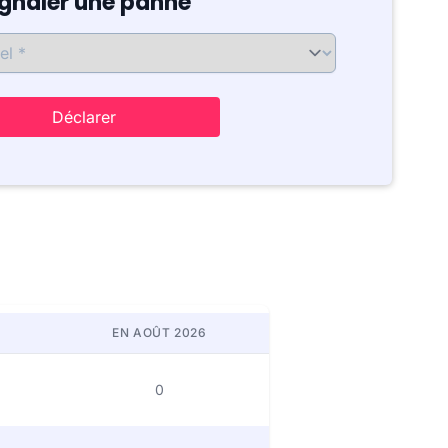
ignaler une panne
Déclarer
EN AOÛT 2026
0