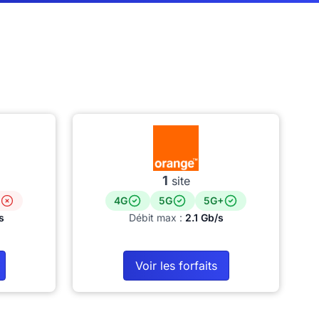
1
site
4G
5G
5G+
s
Débit max :
2.1 Gb/s
Voir les forfaits