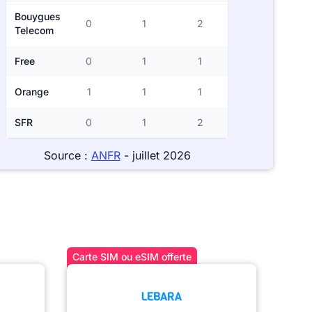
Bouygues
0
1
2
Telecom
Free
0
1
1
Orange
1
1
1
SFR
0
1
2
Source :
ANFR
- juillet 2026
Carte SIM ou eSIM offerte