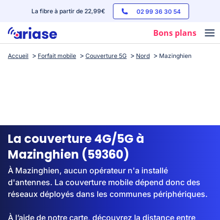
La fibre à partir de 22,99€
02 99 36 30 54
Bons plans
Accueil
Forfait mobile
Couverture 5G
Nord
Mazinghien
Box internet
Forfaits mobile
Téléphones
Streaming
La couverture 4G/5G à
Mazinghien (59360)
À Mazinghien, aucun opérateur n'a installé
d'antennes. La couverture mobile dépend donc des
réseaux déployés dans les communes périphériques.
À l’aide de notre carte, découvrez la distance entre