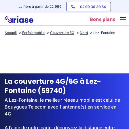
La fibre à partir de 22,99€
02 99 36 30 54
Bons plans
Accueil
Forfait mobile
Couverture 5G
Nord
Lez-Fontaine
Box internet
Forfaits mobile
Téléphones
Streaming
La couverture 4G/5G à Lez-
Fontaine (59740)
À Lez-Fontaine, le meilleur réseau mobile est celui de
Bouygues Telecom avec 1 antenne(s) en service en
4G.
À l’aide de notre carte, découvrez la distance entre