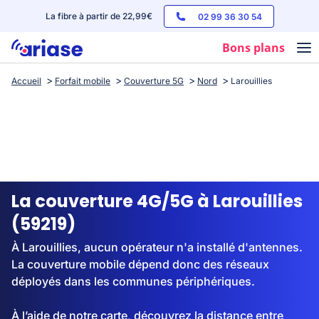
La fibre à partir de 22,99€
02 99 36 30 54
Bons plans
Accueil
Forfait mobile
Couverture 5G
Nord
Larouillies
Box internet
Forfaits mobile
Téléphones
Streaming
La couverture 4G/5G à Larouillies
(59219)
À Larouillies, aucun opérateur n'a installé d'antennes.
La couverture mobile dépend donc des réseaux
déployés dans les communes périphériques.
À l’aide de notre carte, découvrez la distance entre