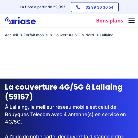
La fibre à partir de 22,99€
02 99 36 30 54
Bons plans
Accueil
Forfait mobile
Couverture 5G
Nord
Lallaing
Box internet
Forfaits mobile
Téléphones
Streaming
La couverture 4G/5G à Lallaing
(59167)
À Lallaing, le meilleur réseau mobile est celui de
Bouygues Telecom avec 4 antenne(s) en service en
4G/5G.
À l’aide de notre carte, découvrez la distance entre