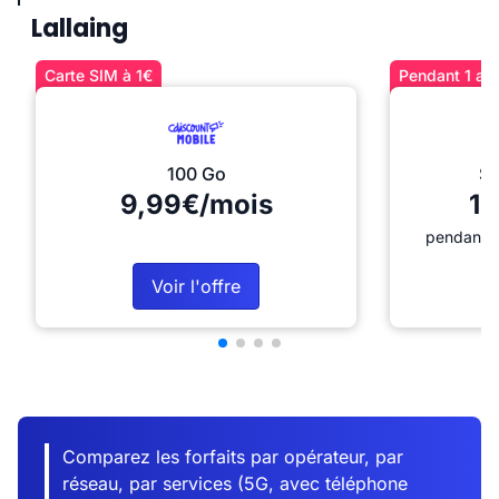
Lallaing
Carte SIM à 1€
Pendant 1 an 
100 Go
Sé
9,99€/mois
12
pendant 1
Voir l'offre
Comparez les forfaits par opérateur, par
réseau, par services (5G, avec téléphone