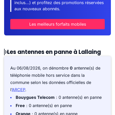
inclus...) et profitez des promotions réservées
aux nouveaux abonnés.
Les meilleurs forfaits mobiles
Les antennes en panne à Lallaing
Au 06/08/2026, on dénombre
0
antenne(s) de
téléphonie mobile hors service dans la
commune selon les données officielles de
l’
ARCEP
.
Bouygues Telecom
: 0 antenne(s) en panne
Free
: 0 antenne(s) en panne
Orange
: 0 antenne(s) en panne