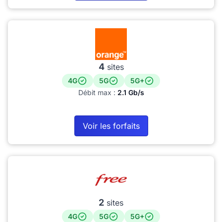
4
sites
4G
5G
5G+
Débit max :
2.1 Gb/s
Voir les forfaits
2
sites
4G
5G
5G+