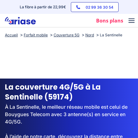
La fibre à partir de 22,99€
02 99 36 30 54
Bons plans
Accueil
Forfait mobile
Couverture 5G
Nord
La Sentinelle
Box internet
Forfaits mobile
Téléphones
Streaming
La couverture 4G/5G à La
Sentinelle (59174)
À La Sentinelle, le meilleur réseau mobile est celui de
Bouygues Telecom avec 3 antenne(s) en service en
4G/5G.
À l’aide de notre carte, découvrez la distance entre