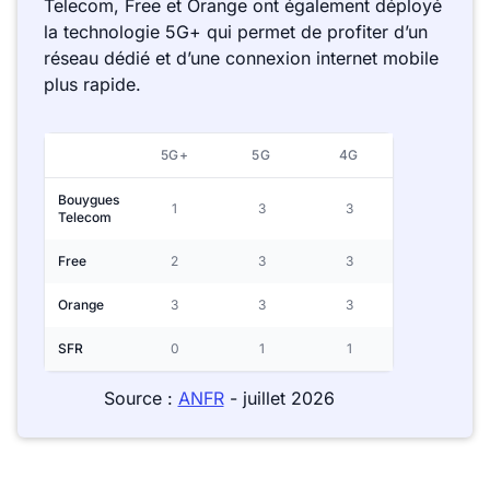
Telecom, Free et Orange ont également déployé
la technologie 5G+ qui permet de profiter d’un
réseau dédié et d’une connexion internet mobile
plus rapide.
5G+
5G
4G
Bouygues
1
3
3
Telecom
Free
2
3
3
Orange
3
3
3
SFR
0
1
1
Source :
ANFR
- juillet 2026