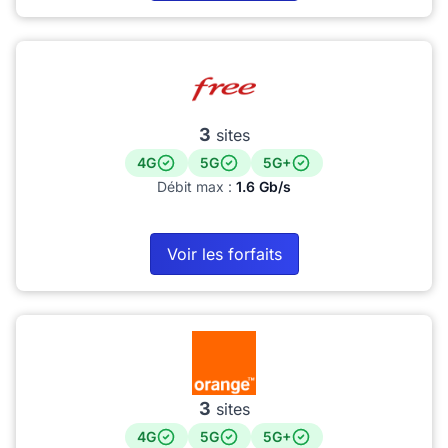
3
sites
4G
5G
5G+
Débit max :
1.6 Gb/s
Voir les forfaits
3
sites
4G
5G
5G+