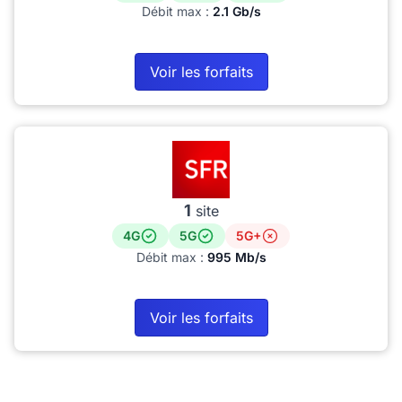
Débit max :
2.1 Gb/s
Voir les forfaits
1
site
4G
5G
5G+
Débit max :
995 Mb/s
Voir les forfaits