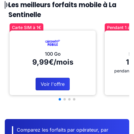
Les meilleurs forfaits mobile à La
Sentinelle
Carte SIM à 1€
Pendant 1 an 
100 Go
Sé
9,99€/mois
12
pendant 1
Voir l'offre
Comparez les forfaits par opérateur, par