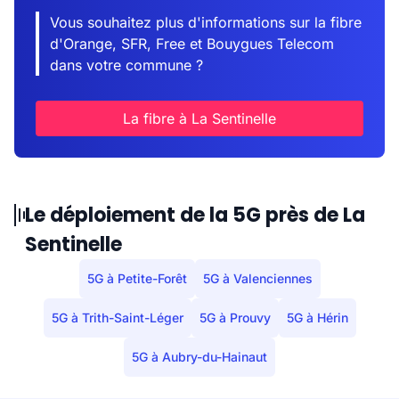
Vous souhaitez plus d'informations sur la fibre
d'Orange, SFR, Free et Bouygues Telecom
dans votre commune ?
La fibre à La Sentinelle
Le déploiement de la 5G près de La
Sentinelle
5G à Petite-Forêt
5G à Valenciennes
5G à Trith-Saint-Léger
5G à Prouvy
5G à Hérin
5G à Aubry-du-Hainaut