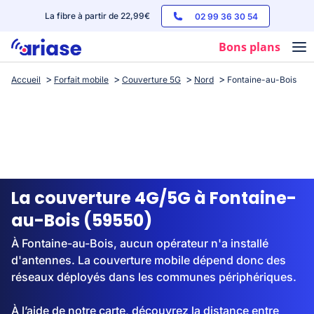
La fibre à partir de 22,99€
02 99 36 30 54
Bons plans
Accueil
Forfait mobile
Couverture 5G
Nord
Fontaine-au-Bois
Box internet
Forfaits mobile
Téléphones
Streaming
La couverture 4G/5G à Fontaine-
au-Bois (59550)
À Fontaine-au-Bois, aucun opérateur n'a installé
d'antennes. La couverture mobile dépend donc des
réseaux déployés dans les communes périphériques.
À l’aide de notre carte, découvrez la distance entre