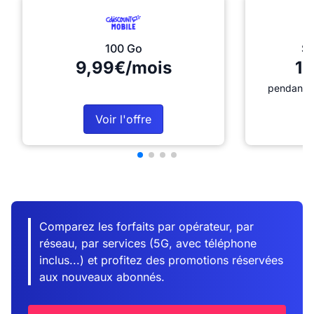
100 Go
Sé
9,99€/mois
12
pendant 1
Voir l'offre
Comparez les forfaits par opérateur, par
réseau, par services (5G, avec téléphone
inclus...) et profitez des promotions réservées
aux nouveaux abonnés.