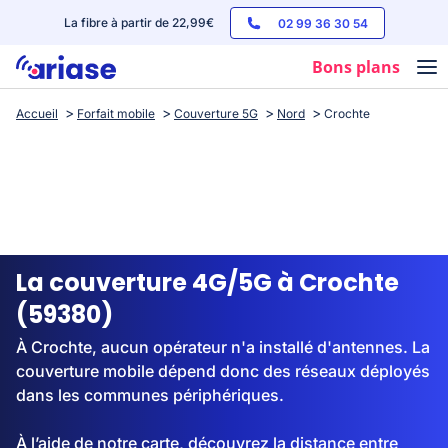
La fibre à partir de 22,99€
02 99 36 30 54
Bons plans
Accueil
Forfait mobile
Couverture 5G
Nord
Crochte
Box internet
Forfaits mobile
Téléphones
Streaming
La couverture 4G/5G à Crochte
(59380)
À Crochte, aucun opérateur n'a installé d'antennes. La
couverture mobile dépend donc des réseaux déployés
dans les communes périphériques.
À l’aide de notre carte, découvrez la distance entre