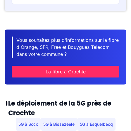
Vous souhaitez plus d'informations sur la fibre
d'Orange, SFR, Free et Bouygues Telecom
dans votre commune ?
La fibre à Crochte
Le déploiement de la 5G près de
Crochte
5G à Socx
5G à Bissezeele
5G à Esquelbecq