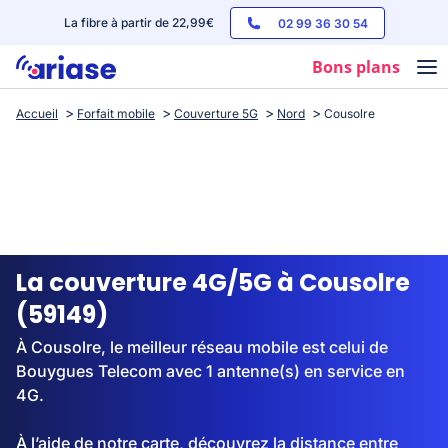
La fibre à partir de 22,99€
02 99 36 30 54
Bons plans
Accueil
Forfait mobile
Couverture 5G
Nord
Cousolre
Box internet
Forfaits mobile
Téléphones
Streaming
La couverture 4G/5G à Cousolre
(59149)
À Cousolre, le meilleur réseau mobile est celui de
Bouygues Telecom avec 1 antenne(s) en service en
4G.
À l’aide de notre carte, découvrez la distance entre