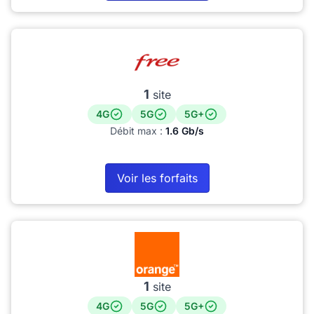
1
site
4G
5G
5G+
Débit max :
1.6 Gb/s
Voir les forfaits
1
site
4G
5G
5G+