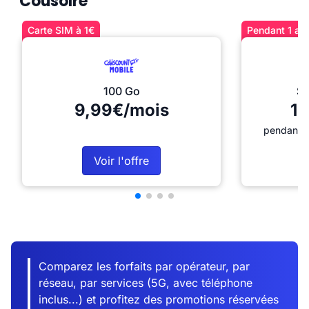
Cousolre
Carte SIM à 1€
Pendant 1 an 
100 Go
Sé
9,99€/mois
12
pendant 1
Voir l'offre
Comparez les forfaits par opérateur, par
réseau, par services (5G, avec téléphone
inclus...) et profitez des promotions réservées