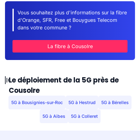
Vous souhaitez plus d'informations sur la fibre
d'Orange, SFR, Free et Bouygues Telecom
dans votre commune ?
La fibre à Cousolre
Le déploiement de la 5G près de
Cousolre
5G à Bousignies-sur-Roc
5G à Hestrud
5G à Bérelles
5G à Aibes
5G à Colleret